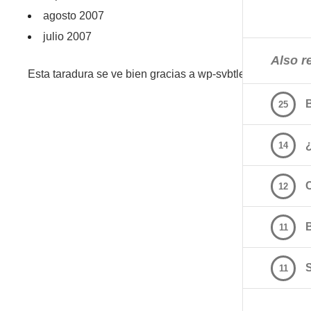
agosto 2007
julio 2007
Also re
Esta taradura se ve bien gracias a wp-svbtle
25
14
12
11
11