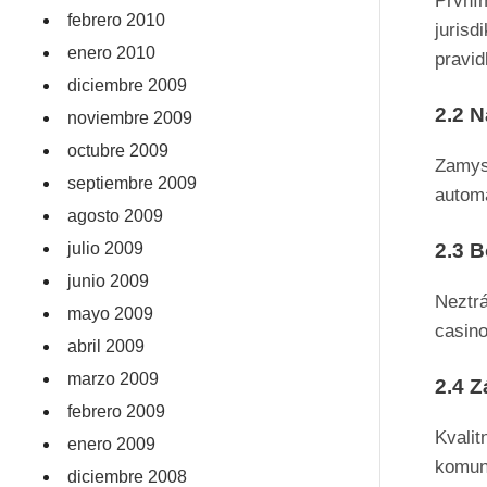
Prvním
febrero 2010
jurisd
enero 2010
pravid
diciembre 2009
2.2 
noviembre 2009
octubre 2009
Zamysl
septiembre 2009
automa
agosto 2009
julio 2009
2.3 
junio 2009
Neztrá
mayo 2009
casino
abril 2009
marzo 2009
2.4 
febrero 2009
Kvalit
enero 2009
komuni
diciembre 2008