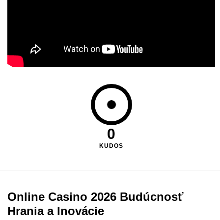
0
KUDOS
Online Casino 2026 Budúcnosť
Hrania a Inovácie