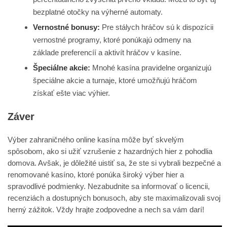
bezplatné otočky na výherné automaty.
Vernostné bonusy:
Pre stálych hráčov sú k dispozícii
vernostné programy, ktoré ponúkajú odmeny na
základe preferencíí a aktivít hráčov v kasíne.
Špeciálne akcie:
Mnohé kasína pravidelne organizujú
špeciálne akcie a turnaje, ktoré umožňujú hráčom
získať ešte viac výhier.
Záver
Výber zahraničného online kasína môže byť skvelým
spôsobom, ako si užiť vzrušenie z hazardných hier z pohodlia
domova. Avšak, je dôležité uistiť sa, že ste si vybrali bezpečné a
renomované kasíno, ktoré ponúka široký výber hier a
spravodlivé podmienky. Nezabudnite sa informovať o licencii,
recenziách a dostupných bonusoch, aby ste maximalizovali svoj
herný zážitok. Vždy hrajte zodpovedne a nech sa vám darí!