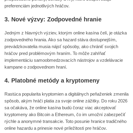
preferenciám jednotlivých hráčov.
3. Nové výzvy: Zodpovedné hranie
Jedným z hlavných výziev, ktorým online kasína čelí, je otázka
zodpovedného hrania. Ako sa hazard stáva dostupnejším,
prevádzkovatelia musia nájsť spôsoby, ako chrániť svojich
hráčov pred problémovým hraním. To môže zahŕňať
implementáciu samoobmedzovacích nástrojov a vzdelávacie
kampane o zodpovednom hraní.
4. Platobné metódy a kryptomeny
Rastúca popularita kryptomien a digitálnych peňaženiek zmenila
spôsob, akým hráči platia za svoje online zážitky. Do roku 2026
sa očakáva, že online kasína budú čoraz viac akceptovať
kryptomeny ako Bitcoin a Ethereum, čo im umožní zabezpečiť
rýchle a anonymné transakcie. Toto posunie hranice tradičného
online hazardu a prinesie nové príležitosti pre hráčov.