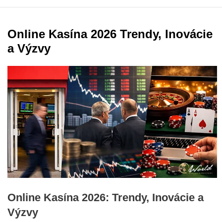
Online Kasína 2026 Trendy, Inovácie
a Výzvy
Online Kasína 2026: Trendy, Inovácie a
Výzvy