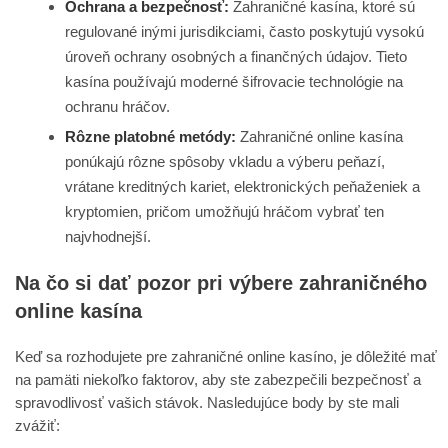
Ochrana a bezpečnosť:
Zahraničné kasína, ktoré sú
regulované inými jurisdikciami, často poskytujú vysokú
úroveň ochrany osobných a finančných údajov. Tieto
kasína používajú moderné šifrovacie technológie na
ochranu hráčov.
Rôzne platobné metódy:
Zahraničné online kasína
ponúkajú rôzne spôsoby vkladu a výberu peňazí,
vrátane kreditných kariet, elektronických peňaženiek a
kryptomien, pričom umožňujú hráčom vybrať ten
najvhodnejší.
Na čo si dať pozor pri výbere zahraničného
online kasína
Keď sa rozhodujete pre zahraničné online kasíno, je dôležité mať
na pamäti niekoľko faktorov, aby ste zabezpečili bezpečnosť a
spravodlivosť vašich stávok. Nasledujúce body by ste mali
zvážiť: