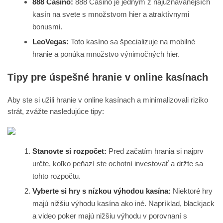
888 Casino:
888 Casino je jedným z najuznávanejších
kasín na svete s množstvom hier a atraktívnymi
bonusmi.
LeoVegas:
Toto kasíno sa špecializuje na mobilné
hranie a ponúka množstvo výnimočných hier.
Tipy pre úspešné hranie v online kasínach
Aby ste si užili hranie v online kasínach a minimalizovali riziko
strát, zvážte nasledujúce tipy:
Stanovte si rozpočet:
Pred začatím hrania si najprv
určte, koľko peňazí ste ochotní investovať a držte sa
tohto rozpočtu.
Vyberte si hry s nízkou výhodou kasína:
Niektoré hry
majú nižšiu výhodu kasína ako iné. Napríklad, blackjack
a video poker majú nižšiu výhodu v porovnaní s