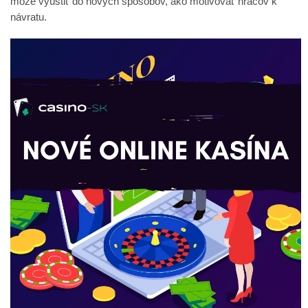
môže vyústiť do nových spôsobov, ako motivovať hráčov k
návratu.