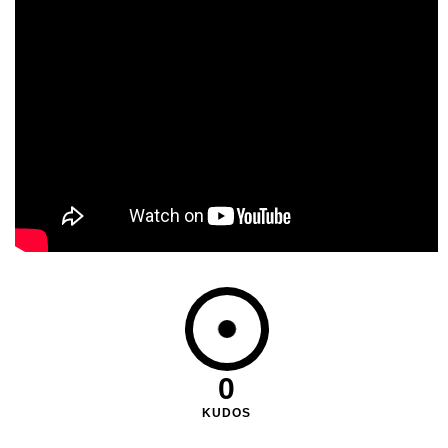
0
KUDOS