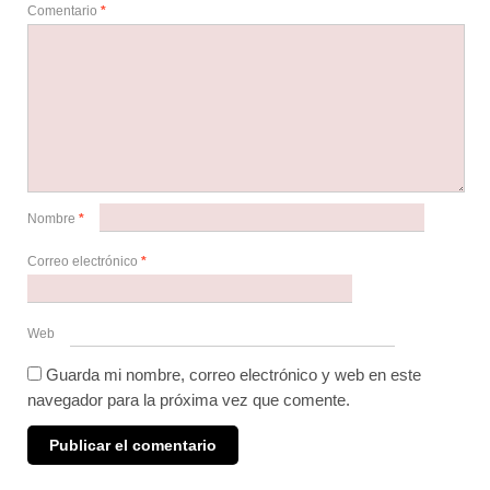
Comentario
*
Nombre
*
Correo electrónico
*
Web
Guarda mi nombre, correo electrónico y web en este
navegador para la próxima vez que comente.