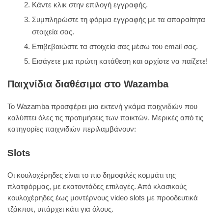
Κάντε κλικ στην επιλογή εγγραφής.
Συμπληρώστε τη φόρμα εγγραφής με τα απαραίτητα
στοιχεία σας.
Επιβεβαιώστε τα στοιχεία σας μέσω του email σας.
Εισάγετε μια πρώτη κατάθεση και αρχίστε να παίζετε!
Παιχνίδια διαθέσιμα στο Wazamba
Το Wazamba προσφέρει μια εκτενή γκάμα παιχνιδιών που
καλύπτει όλες τις προτιμήσεις των παικτών. Μερικές από τις
κατηγορίες παιχνιδιών περιλαμβάνουν:
Slots
Οι κουλοχέρηδες είναι το πιο δημοφιλές κομμάτι της
πλατφόρμας, με εκατοντάδες επιλογές. Από κλασικούς
κουλοχέρηδες έως μοντέρνους video slots με προοδευτικά
τζάκποτ, υπάρχει κάτι για όλους.