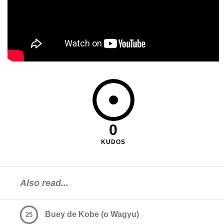
0
KUDOS
Also read...
Buey de Kobe (o Wagyu)
25