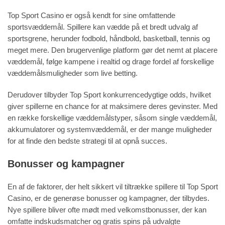
Top Sport Casino er også kendt for sine omfattende
sportsvæddemål. Spillere kan vædde på et bredt udvalg af
sportsgrene, herunder fodbold, håndbold, basketball, tennis og
meget mere. Den brugervenlige platform gør det nemt at placere
væddemål, følge kampene i realtid og drage fordel af forskellige
væddemålsmuligheder som live betting.
Derudover tilbyder Top Sport konkurrencedygtige odds, hvilket
giver spillerne en chance for at maksimere deres gevinster. Med
en række forskellige væddemålstyper, såsom single væddemål,
akkumulatorer og systemvæddemål, er der mange muligheder
for at finde den bedste strategi til at opnå succes.
Bonusser og kampagner
En af de faktorer, der helt sikkert vil tiltrække spillere til Top Sport
Casino, er de generøse bonusser og kampagner, der tilbydes.
Nye spillere bliver ofte mødt med velkomstbonusser, der kan
omfatte indskudsmatcher og gratis spins på udvalgte