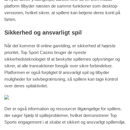
platform tilbyder næsten de samme funktioner som desktop-
versionen, hvilket sikrer, at spillere kan betjene deres konti på
farten.
Sikkerhed og ansvarligt spil
Når det kommer til online gambling, er sikkerhed af højeste
prioritet. Top Sport Casino bruger de nyeste
sikkerhedsteknologier til at beskytte spillernes oplysninger og
sikrer, at alle transaktioner foregår over sikre forbindelser.
Platformen er også forpligtet til ansvarligt spil og tilbyder
muligheder for selvbegrænsning, så spillere kan tage kontrol
over deres spilaktivitet.
Der er også information og ressourcer tilgængelige for spillere,
der søger hjælp til spilleproblemer, hvilket demonstrerer Top
Sports engagement i at skabe et sikkert og ansvarligt spillemiljø.