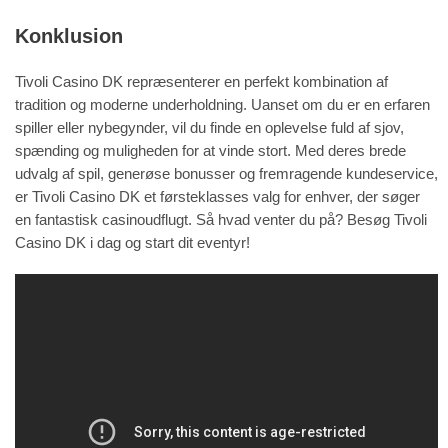
Konklusion
Tivoli Casino DK repræsenterer en perfekt kombination af
tradition og moderne underholdning. Uanset om du er en erfaren
spiller eller nybegynder, vil du finde en oplevelse fuld af sjov,
spænding og muligheden for at vinde stort. Med deres brede
udvalg af spil, generøse bonusser og fremragende kundeservice,
er Tivoli Casino DK et førsteklasses valg for enhver, der søger
en fantastisk casinoudflugt. Så hvad venter du på? Besøg Tivoli
Casino DK i dag og start dit eventyr!