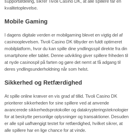
supportafdeling, sikrer Tivoli Casino DK, at alle spillere får en
kvalitetoplevelse.
Mobile Gaming
I dagens digitale verden er mobilgaming blevet en vigtig del af
casinooplevelsen. Tivoli Casino DK tilbyder en fuldt optimeret
mobilplatform, hvor du kan spille dine yndlingsspil direkte fra din
smartphone eller tablet. Denne udvikling giver spillere friheden til
at nyde casinospil på farten og gøre det nemt at få adgang til
deres yndlingsunderholdning når som helst.
Sikkerhed og Retfærdighed
At spille online kræver en vis grad af tillid. Tivoli Casino DK
prioriterer sikkerheden for sine spillere ved at anvende
avancerede sikkerhedsprotokoller og datakrypteringsteknologier
for at beskytte personlige oplysninger og transaktioner. Desuden
er alle spil uafhængigt testet for retfærdighed, hvilket sikrer, at
alle spillere har en lige chance for at vinde.