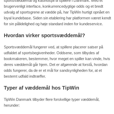
sportsvæddemål og kasinospil til spillere i Danmark. Med et
brugervenligt interface, konkurrencedygtige odds og et bredt
udvalg af sportsgrene at vædde på, har TipWin hurtigt opnået en
loyal kundebase. Siden sin etablering har platformen været kendt
for sin pålidelighed og høje standard inden for kundeservice.
Hvordan virker sportsvæddemål?
Sportsvæddemål fungerer ved, at spillere placerer satser på
udfaldet af sportsbegivenheder. Oddsene, som tilbydes af
bookmakeren, bestemmer, hvor meget en spiller kan vinde, hvis
deres væddemål går hjem. Det er afgørende at forstå, hvordan
odds fungerer, da de er et mål for sandsynligheden for, at et
bestemt udfald indtræffer.
Typer af væddemål hos TipWin
TipWin Danmark tilbyder flere forskellige typer væddemål,
herunder: