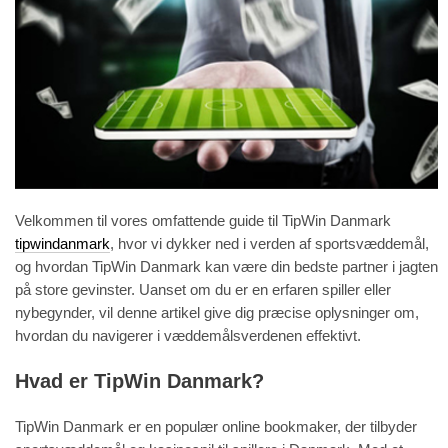
Velkommen til vores omfattende guide til TipWin Danmark
tipwindanmark
, hvor vi dykker ned i verden af sportsvæddemål,
og hvordan TipWin Danmark kan være din bedste partner i jagten
på store gevinster. Uanset om du er en erfaren spiller eller
nybegynder, vil denne artikel give dig præcise oplysninger om,
hvordan du navigerer i væddemålsverdenen effektivt.
Hvad er TipWin Danmark?
TipWin Danmark er en populær online bookmaker, der tilbyder