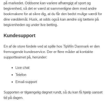
på markedet. Oddsene kan variere afhængigt af sport og
begivenhed, så det er værd at sammenligne dem med andre
bookmakere for at sikre dig, at du får den bedst mulige værdi for
dine væddemål. Husk, at odds også kan ændre sig tættere på
begivenheden og under live betting.
Kundesupport
En af de store fordele ved at spille hos TipWin Danmark er den
fremragende kundeservice. Der er flere måder at kontakte
supportteamet på, herunder:
Live chat
Telefon
Email-support
Supporten er tilgængelig døgnet rundt, så du kan få hjælp uanset
tid på dagen.