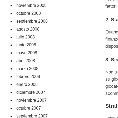
noviembre 2008
fattor
octubre 2008
2. St
septiembre 2008
agosto 2008
Quando
julio 2008
finanz
junio 2008
dispos
mayo 2008
3. Sc
abril 2008
marzo 2008
Non tu
febrero 2008
su gio
enero 2008
giocat
diciembre 2007
scom
noviembre 2007
Stra
octubre 2007
septiembre 2007