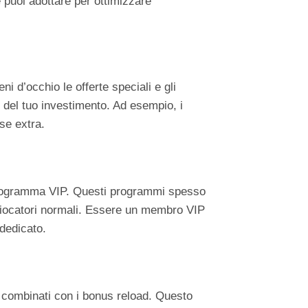
 puoi adottare per ottimizzare
i d’occhio le offerte speciali e gli
 del tuo investimento. Ad esempio, i
se extra.
 programma VIP. Questi programmi spesso
i giocatori normali. Essere un membro VIP
 dedicato.
combinati con i bonus reload. Questo