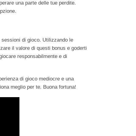
erare una parte delle tue perdite.
opzione.
 sessioni di gioco. Utilizzando le
zare il valore di questi bonus e goderti
 giocare responsabilmente e di
sperienza di gioco mediocre e una
iona meglio per te. Buona fortuna!