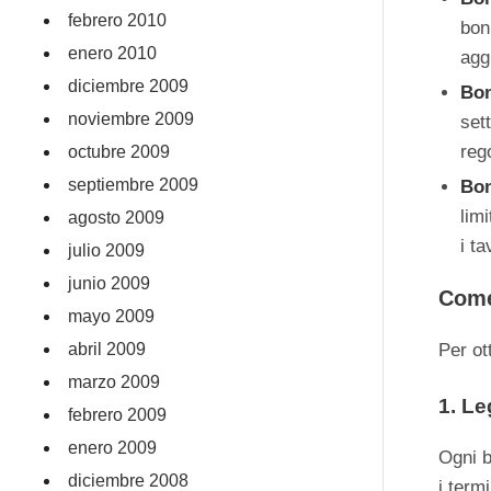
febrero 2010
bon
enero 2010
agg
diciembre 2009
Bon
noviembre 2009
set
rego
octubre 2009
septiembre 2009
Bon
lim
agosto 2009
i ta
julio 2009
junio 2009
Come
mayo 2009
abril 2009
Per ot
marzo 2009
1. Le
febrero 2009
enero 2009
Ogni b
diciembre 2008
i term