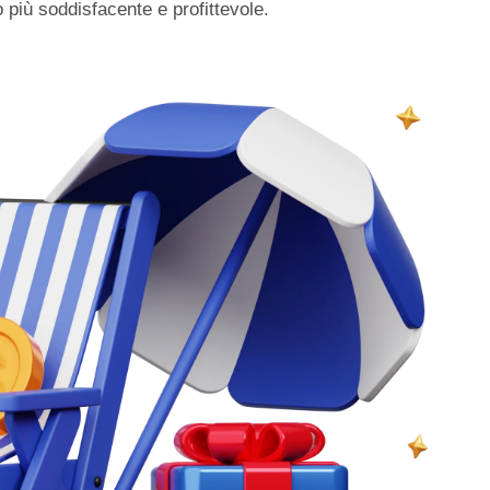
 più soddisfacente e profittevole.