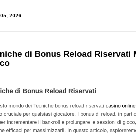
05, 2026
niche di Bonus Reload Riservati 
oco
iche di Bonus Reload Riservati
sto mondo dei Tecniche bonus reload riservati
casino onlin
o cruciale per qualsiasi giocatore. I bonus di reload, in part
per incrementare il bankroll e prolungare le sessioni di gioc
he efficaci per massimizzarli. In questo articolo, esploreremo 