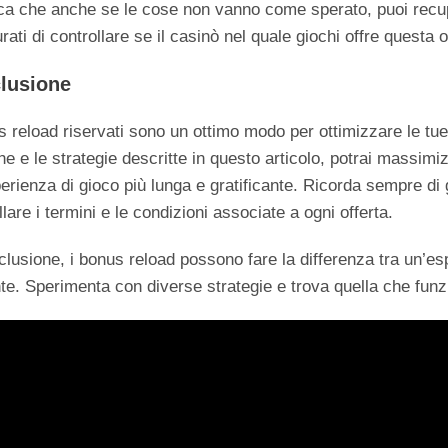
ica che anche se le cose non vanno come sperato, puoi recup
rati di controllare se il casinò nel quale giochi offre questa 
lusione
s reload riservati sono un ottimo modo per ottimizzare le tue
he e le strategie descritte in questo articolo, potrai massimiz
erienza di gioco più lunga e gratificante. Ricorda sempre di
llare i termini e le condizioni associate a ogni offerta.
clusione, i bonus reload possono fare la differenza tra un’e
te. Sperimenta con diverse strategie e trova quella che funz