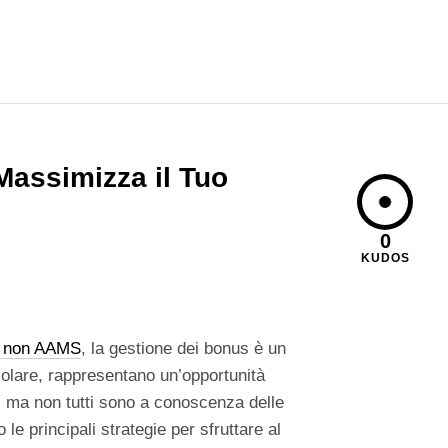
Massimizza il Tuo
0
KUDOS
e non AAMS
, la gestione dei bonus è un
icolare, rappresentano un’opportunità
o, ma non tutti sono a conoscenza delle
le principali strategie per sfruttare al