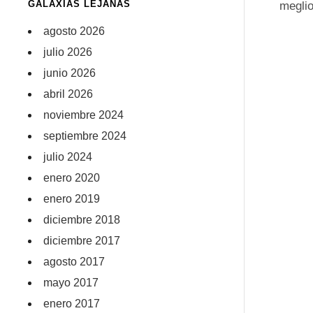
GALAXIAS LEJANAS
meglio
agosto 2026
julio 2026
junio 2026
abril 2026
noviembre 2024
septiembre 2024
julio 2024
enero 2020
enero 2019
diciembre 2018
diciembre 2017
agosto 2017
mayo 2017
enero 2017