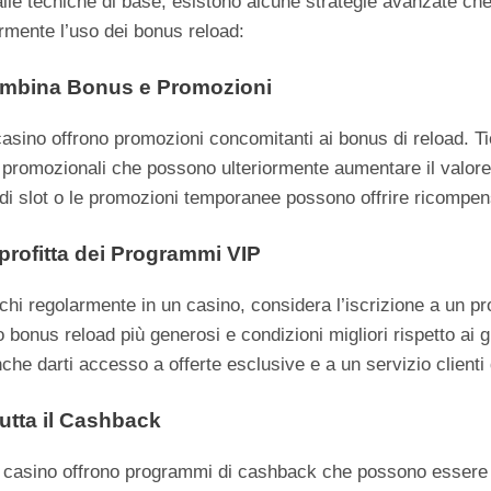
alle tecniche di base, esistono alcune strategie avanzate che
ormente l’uso dei bonus reload:
ombina Bonus e Promozioni
casino offrono promozioni concomitanti ai bonus di reload. Tien
 promozionali che possono ulteriormente aumentare il valore
 di slot o le promozioni temporanee possono offrire ricompen
profitta dei Programmi VIP
chi regolarmente in un casino, considera l’iscrizione a un
o bonus reload più generosi e condizioni migliori rispetto a
che darti accesso a offerte esclusive e a un servizio clienti
rutta il Cashback
 casino offrono programmi di cashback che possono essere 