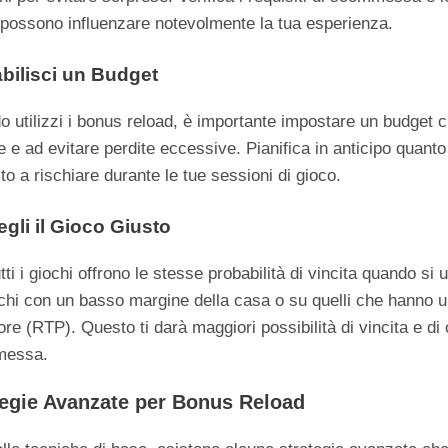
i possono influenzare notevolmente la tua esperienza.
abilisci un Budget
 utilizzi i bonus reload, è importante impostare un budget ch
e e ad evitare perdite eccessive. Pianifica in anticipo quant
to a rischiare durante le tue sessioni di gioco.
egli il Gioco Giusto
tti i giochi offrono le stesse probabilità di vincita quando si
chi con un basso margine della casa o su quelli che hanno u
ore (RTP). Questo ti darà maggiori possibilità di vincita e di
messa.
tegie Avanzate per Bonus Reload