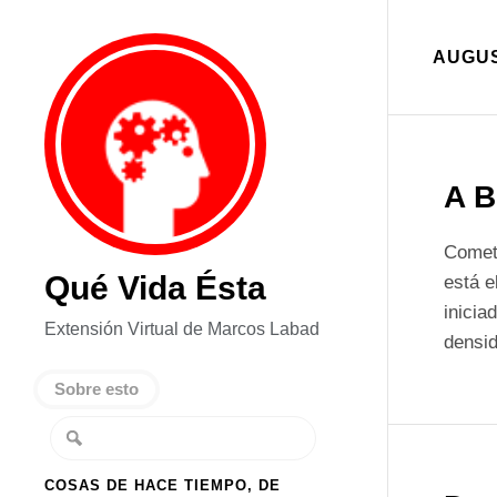
AUGUS
A B
Cometí
Qué Vida Ésta
está e
inicia
Extensión Virtual de Marcos Labad
densid
Sobre esto
COSAS DE HACE TIEMPO, DE