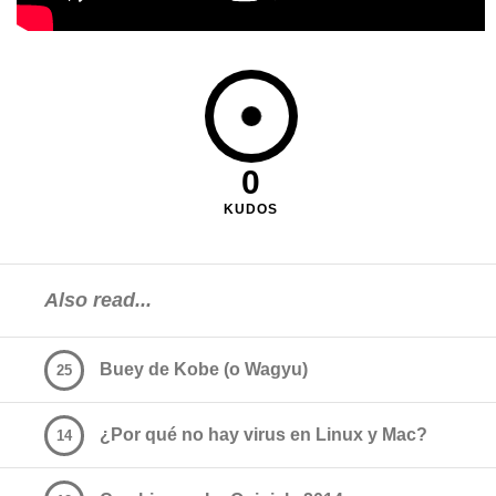
0
KUDOS
Also read...
Buey de Kobe (o Wagyu)
25
¿Por qué no hay virus en Linux y Mac?
14