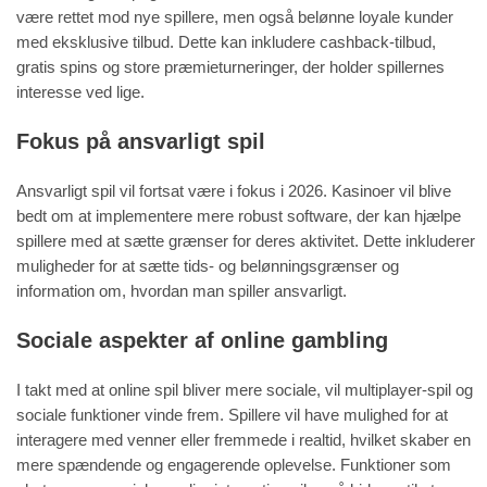
være rettet mod nye spillere, men også belønne loyale kunder
med eksklusive tilbud. Dette kan inkludere cashback-tilbud,
gratis spins og store præmieturneringer, der holder spillernes
interesse ved lige.
Fokus på ansvarligt spil
Ansvarligt spil vil fortsat være i fokus i 2026. Kasinoer vil blive
bedt om at implementere mere robust software, der kan hjælpe
spillere med at sætte grænser for deres aktivitet. Dette inkluderer
muligheder for at sætte tids- og belønningsgrænser og
information om, hvordan man spiller ansvarligt.
Sociale aspekter af online gambling
I takt med at online spil bliver mere sociale, vil multiplayer-spil og
sociale funktioner vinde frem. Spillere vil have mulighed for at
interagere med venner eller fremmede i realtid, hvilket skaber en
mere spændende og engagerende oplevelse. Funktioner som