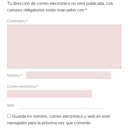
Tu dirección de correo electrónico no será publicada.
Los
campos obligatorios están marcados con
*
Comentario
*
Nombre
*
Correo electrónico
*
Web
Guarda mi nombre, correo electrónico y web en este
navegador para la próxima vez que comente.