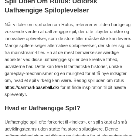
Spil Uden Om Rufus: Udforsk
Uafhængige Spiloplevelser
Når vi taler om spil uden om Rufus, refererer vi til den hurtige og
voksende verden af uafhængige spil, der ofte tilbyder unikke og
innovative oplevelser, som de store titler måske ikke kan levere.
Mange spillere søger alternative spiloplevelser, der skiller sig ud
fra mainstream-titler. En af de mest bemærkelsesværdige
aspekter ved disse uafhængige spil er den kreative frihed,
udviklerne har. Dette kan føre til fantastiske historier, unikke
gameplay-mechanismer og en mulighed for at få nye indsigter
om, hvad et spil virkelig kan være. Besøg spil uden om rofus
https://danmarkbaseball.dk/
for at finde inspiration til dit næste
spileventyr.
Hvad er Uafhængige Spil?
Uafhængige spil, ofte forkortet til «indies», er spil skabt af små
udviklingsteams uden støtte fra store spiludgivere. Denne
uafhængighed giver udviklerne muligheden for at eksperimentere