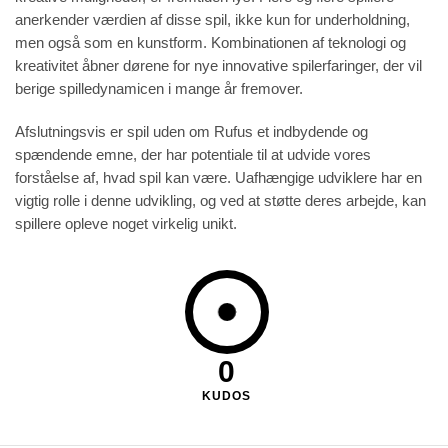
anerkender værdien af disse spil, ikke kun for underholdning,
men også som en kunstform. Kombinationen af teknologi og
kreativitet åbner dørene for nye innovative spilerfaringer, der vil
berige spilledynamicen i mange år fremover.
Afslutningsvis er spil uden om Rufus et indbydende og
spændende emne, der har potentiale til at udvide vores
forståelse af, hvad spil kan være. Uafhængige udviklere har en
vigtig rolle i denne udvikling, og ved at støtte deres arbejde, kan
spillere opleve noget virkelig unikt.
0
KUDOS