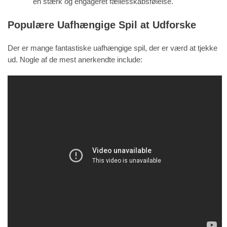
en stærk og engageret fællesskabsfølelse.
Populære Uafhængige Spil at Udforske
Der er mange fantastiske uafhængige spil, der er værd at tjekke
ud. Nogle af de mest anerkendte include: