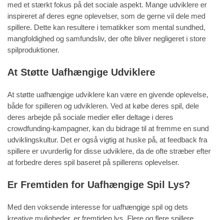
med et stærkt fokus på det sociale aspekt. Mange udviklere er
inspireret af deres egne oplevelser, som de gerne vil dele med
spillere. Dette kan resultere i tematikker som mental sundhed,
mangfoldighed og samfundsliv, der ofte bliver negligeret i store
spilproduktioner.
At Støtte Uafhængige Udviklere
At støtte uafhængige udviklere kan være en givende oplevelse,
både for spilleren og udvikleren. Ved at købe deres spil, dele
deres arbejde på sociale medier eller deltage i deres
crowdfunding-kampagner, kan du bidrage til at fremme en sund
udviklingskultur. Det er også vigtig at huske på, at feedback fra
spillere er uvurderlig for disse udviklere, da de ofte stræber efter
at forbedre deres spil baseret på spillerens oplevelser.
Er Fremtiden for Uafhængige Spil Lys?
Med den voksende interesse for uafhængige spil og dets
kreative muligheder, er fremtiden lys. Flere og flere spillere