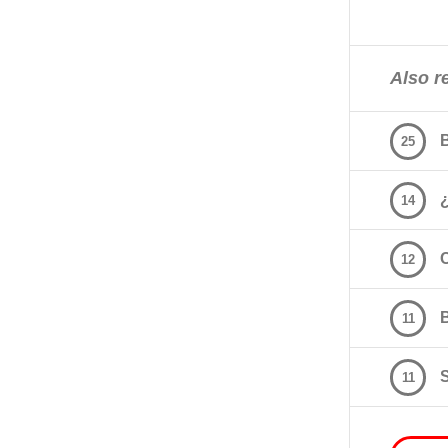
Also re
25
14
12
11
11