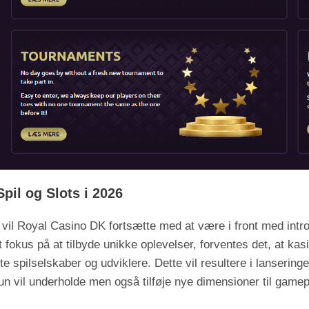
pil og Slots i 2026
 vil Royal Casino DK fortsætte med at være i front med intro
 fokus på at tilbyde unikke oplevelser, forventes det, at ka
e spilselskaber og udviklere. Dette vil resultere i lanseringe
un vil underholde men også tilføje nye dimensioner til gamep