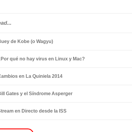
ad...
Buey de Kobe (o Wagyu)
¿Por qué no hay virus en Linux y Mac?
Cambios en La Quiniela 2014
Bill Gates y el Síndrome Asperger
Stream en Directo desde la ISS