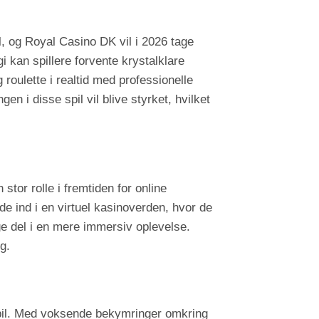
l, og Royal Casino DK vil i 2026 tage
 kan spillere forvente krystalklare
g roulette i realtid med professionelle
en i disse spil vil blive styrket, hvilket
 stor rolle i fremtiden for online
e ind i en virtuel kasinoverden, hvor de
ge del i en mere immersiv oplevelse.
g.
 spil. Med voksende bekymringer omkring