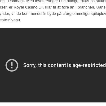
ng i Danmark. Med investeringer i teknologi, fokus på sikk
lser, er Royal Casino DK klar til at føre an i branchen. Uanse
nder, vil de kommende år byde på uforglemmelige spiloplev
este niveau.