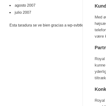
Kund
agosto 2007
julio 2007
Med øg
højsæd
Esta taradura se ve bien gracias a wp-svbtle
telefo
være k
Part
Royal
kunne 
yderli
tiltræ
Konk
Royal 