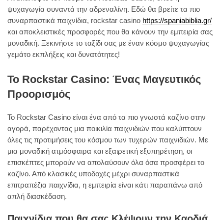
ψυχαγωγία συναντά την αδρεναλίνη. Εδώ θα βρείτε τα πιο
συναρπαστικά παιχνίδια, rockstar casino
https://spaniabiblia.gr/
και αποκλειστικές προσφορές που θα κάνουν την εμπειρία σας
μοναδική. Ξεκινήστε το ταξίδι σας με έναν κόσμο ψυχαγωγίας
γεμάτο εκπλήξεις και δυνατότητες!
Το Rockstar Casino: Ένας Μαγευτικός
Προορισμός
Το Rockstar Casino είναι ένα από τα πιο γνωστά καζίνο στην
αγορά, παρέχοντας μια ποικιλία παιχνιδιών που καλύπτουν
όλες τις προτιμήσεις του κόσμου των τυχερών παιχνιδιών. Με
μια μοναδική ατμόσφαιρα και εξαιρετική εξυπηρέτηση, οι
επισκέπτες μπορούν να απολαύσουν όλα όσα προσφέρει το
καζίνο. Από κλασικές υποδοχές μέχρι συναρπαστικά
επιτραπέζια παιχνίδια, η εμπειρία είναι κάτι παραπάνω από
απλή διασκέδαση.
Παιχνίδια που θα σας Κλέψουν την Καρδιά