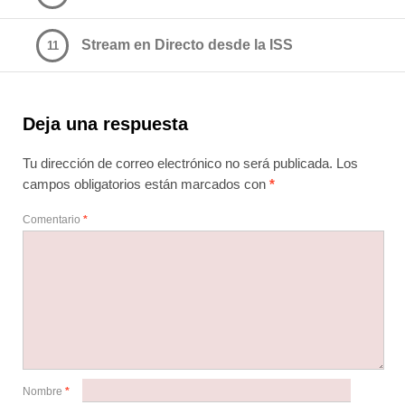
Stream en Directo desde la ISS
11
Deja una respuesta
Tu dirección de correo electrónico no será publicada.
Los
campos obligatorios están marcados con
*
Comentario
*
Nombre
*