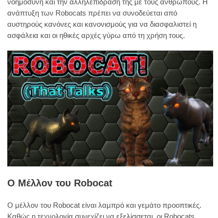
νοημοσύνη και την αλληλεπίδρασή της με τους ανθρώπους. Η
ανάπτυξη των Robocats πρέπει να συνοδεύεται από
αυστηρούς κανόνες και κανονισμούς για να διασφαλιστεί η
ασφάλεια και οι ηθικές αρχές γύρω από τη χρήση τους.
Ο Μέλλον του Robocat
Ο μέλλον του Robocat είναι λαμπρό και γεμάτο προοπτικές.
Καθώς η τεχνολογία συνεχίζει να εξελίσσεται, οι Robocats