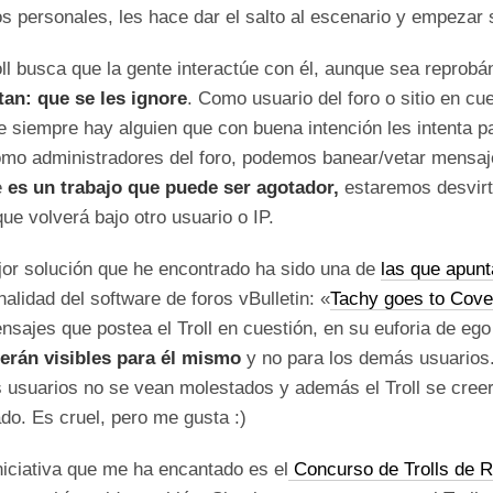
s personales, les hace dar el salto al escenario y empezar 
ll busca que la gente interactúe con él, aunque sea repro
tan: que se les ignore
. Como usuario del foro o sitio en c
 siempre hay alguien que con buena intención les intenta pa
omo administradores del foro, podemos banear/vetar mensaj
e
es un trabajo que puede ser agotador,
estaremos desvirtu
 que volverá bajo otro usuario o IP.
or solución que he encontrado ha sido una de
las que apunt
nalidad del software de foros vBulletin: «
Tachy goes to Cove
nsajes que postea el Troll en cuestión, en su euforia de ego
serán visibles para él mismo
y no para los demás usuarios
usuarios no se vean molestados y además el Troll se creerá
ado. Es cruel, pero me gusta :)
niciativa que me ha encantado es el
Concurso de Trolls de 