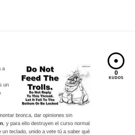
a a
0
KUDOS
s un
o
montar bronca, dar opiniones sin
ón
, y para ello destruyen el curso normal
e un teclado, unido a vete tú a saber qué