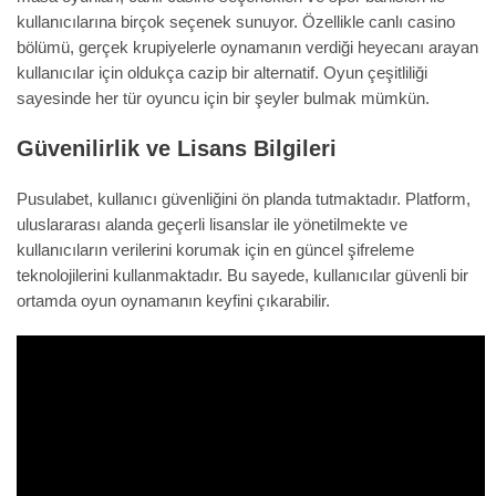
kullanıcılarına birçok seçenek sunuyor. Özellikle canlı casino
bölümü, gerçek krupiyelerle oynamanın verdiği heyecanı arayan
kullanıcılar için oldukça cazip bir alternatif. Oyun çeşitliliği
sayesinde her tür oyuncu için bir şeyler bulmak mümkün.
Güvenilirlik ve Lisans Bilgileri
Pusulabet, kullanıcı güvenliğini ön planda tutmaktadır. Platform,
uluslararası alanda geçerli lisanslar ile yönetilmekte ve
kullanıcıların verilerini korumak için en güncel şifreleme
teknolojilerini kullanmaktadır. Bu sayede, kullanıcılar güvenli bir
ortamda oyun oynamanın keyfini çıkarabilir.