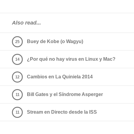
Also read...
Buey de Kobe (o Wagyu)
25
¿Por qué no hay virus en Linux y Mac?
14
Cambios en La Quiniela 2014
12
Bill Gates y el Síndrome Asperger
11
Stream en Directo desde la ISS
11