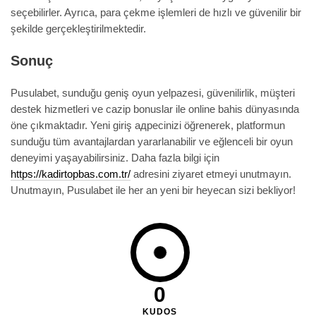
seçebilirler. Ayrıca, para çekme işlemleri de hızlı ve güvenilir bir
şekilde gerçekleştirilmektedir.
Sonuç
Pusulabet, sunduğu geniş oyun yelpazesi, güvenilirlik, müşteri
destek hizmetleri ve cazip bonuslar ile online bahis dünyasında
öne çıkmaktadır. Yeni giriş адресinizi öğrenerek, platformun
sunduğu tüm avantajlardan yararlanabilir ve eğlenceli bir oyun
deneyimi yaşayabilirsiniz. Daha fazla bilgi için
https://kadirtopbas.com.tr/
adresini ziyaret etmeyi unutmayın.
Unutmayın, Pusulabet ile her an yeni bir heyecan sizi bekliyor!
0
KUDOS