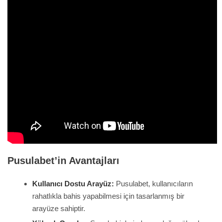
Pusulabet’in Avantajları
Kullanıcı Dostu Arayüz:
Pusulabet, kullanıcıların
rahatlıkla bahis yapabilmesi için tasarlanmış bir
arayüze sahiptir.