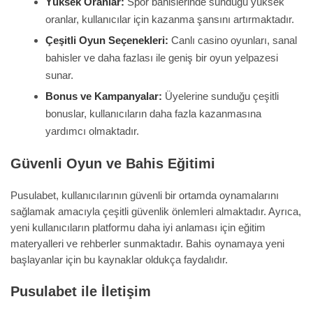
Yüksek Oranlar:
Spor bahislerinde sunduğu yüksek
oranlar, kullanıcılar için kazanma şansını artırmaktadır.
Çeşitli Oyun Seçenekleri:
Canlı casino oyunları, sanal
bahisler ve daha fazlası ile geniş bir oyun yelpazesi
sunar.
Bonus ve Kampanyalar:
Üyelerine sunduğu çeşitli
bonuslar, kullanıcıların daha fazla kazanmasına
yardımcı olmaktadır.
Güvenli Oyun ve Bahis Eğitimi
Pusulabet, kullanıcılarının güvenli bir ortamda oynamalarını
sağlamak amacıyla çeşitli güvenlik önlemleri almaktadır. Ayrıca,
yeni kullanıcıların platformu daha iyi anlaması için eğitim
materyalleri ve rehberler sunmaktadır. Bahis oynamaya yeni
başlayanlar için bu kaynaklar oldukça faydalıdır.
Pusulabet ile İletişim