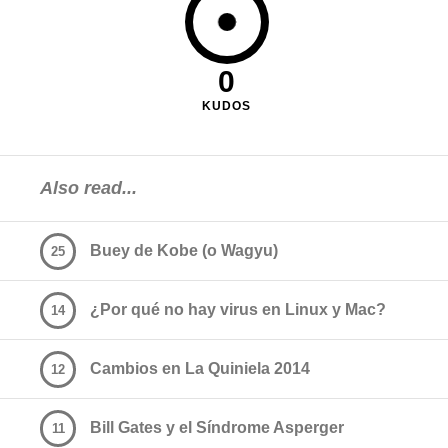
0
KUDOS
Also read...
Buey de Kobe (o Wagyu)
25
¿Por qué no hay virus en Linux y Mac?
14
Cambios en La Quiniela 2014
12
Bill Gates y el Síndrome Asperger
11