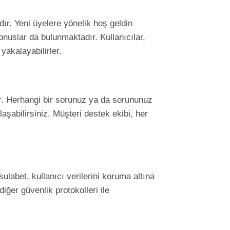
ır. Yeni üyelere yönelik hoş geldin
onuslar da bulunmaktadır. Kullanıcılar,
akalayabilirler.
ır. Herhangi bir sorunuz ya da sorununuz
laşabilirsiniz. Müşteri destek ekibi, her
labet, kullanıcı verilerini koruma altına
diğer güvenlik protokolleri ile