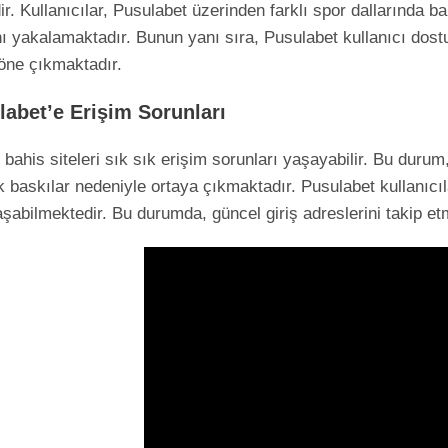
dir. Kullanıcılar, Pusulabet üzerinden farklı spor dallarında
ı yakalamaktadır. Bunun yanı sıra, Pusulabet kullanıcı dos
 öne çıkmaktadır.
labet’e Erişim Sorunları
 bahis siteleri sık sık erişim sorunları yaşayabilir. Bu duru
k baskılar nedeniyle ortaya çıkmaktadır. Pusulabet kullanıc
aşabilmektedir. Bu durumda, güncel giriş adreslerini takip e