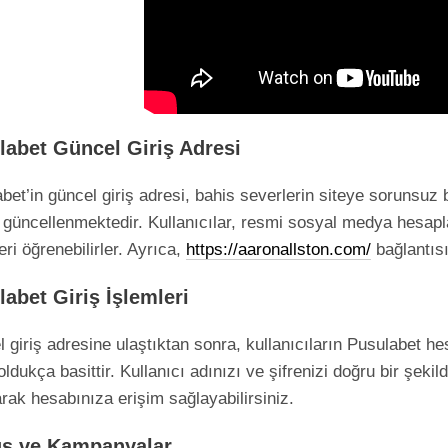
labet Güncel Giriş Adresi
bet’in güncel giriş adresi, bahis severlerin siteye sorunsuz b
 güncellenmektedir. Kullanıcılar, resmi sosyal medya hesap
eri öğrenebilirler. Ayrıca,
https://aaronallston.com/
bağlantısı
abet Giriş İşlemleri
 giriş adresine ulaştıktan sonra, kullanıcıların Pusulabet h
oldukça basittir. Kullanıcı adınızı ve şifrenizi doğru bir şeki
arak hesabınıza erişim sağlayabilirsiniz.
s ve Kampanyalar