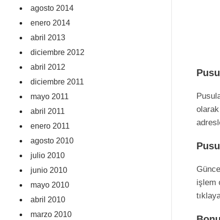
agosto 2014
enero 2014
abril 2013
diciembre 2012
abril 2012
Pusu
diciembre 2011
Pusula
mayo 2011
olarak
abril 2011
adresl
enero 2011
agosto 2010
Pusul
julio 2010
Güncel
junio 2010
işlem 
mayo 2010
tıklay
abril 2010
marzo 2010
Bonu