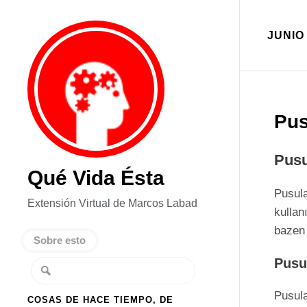
JUNIO 
Pus
Pusu
Qué Vida Ésta
Pusula
Extensión Virtual de Marcos Labad
kullan
bazen 
Sobre esto
Pusu
Pusula
COSAS DE HACE TIEMPO, DE