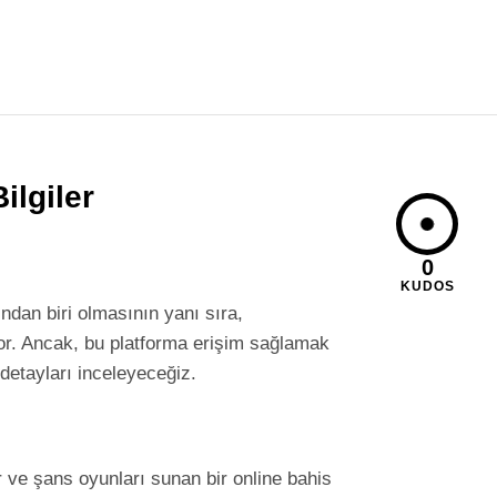
ilgiler
0
KUDOS
ından biri olmasının yanı sıra,
iyor. Ancak, bu platforma erişim sağlamak
m detayları inceleyeceğiz.
er ve şans oyunları sunan bir online bahis