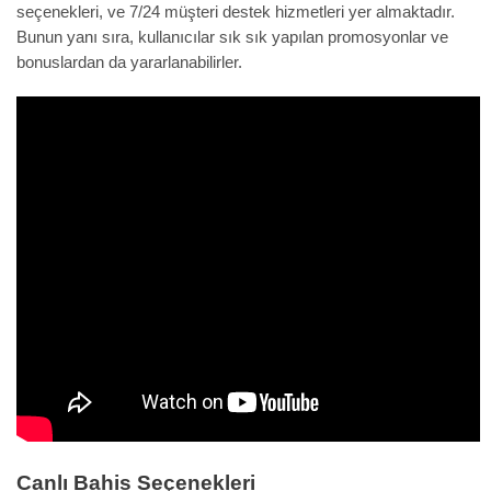
seçenekleri, ve 7/24 müşteri destek hizmetleri yer almaktadır.
Bunun yanı sıra, kullanıcılar sık sık yapılan promosyonlar ve
bonuslardan da yararlanabilirler.
Canlı Bahis Seçenekleri