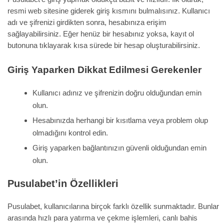
resmi web sitesine giderek giriş kısmını bulmalısınız. Kullanıcı
adı ve şifrenizi girdikten sonra, hesabınıza erişim
sağlayabilirsiniz. Eğer henüz bir hesabınız yoksa, kayıt ol
butonuna tıklayarak kısa sürede bir hesap oluşturabilirsiniz.
Giriş Yaparken Dikkat Edilmesi Gerekenler
Kullanıcı adınız ve şifrenizin doğru olduğundan emin
olun.
Hesabınızda herhangi bir kısıtlama veya problem olup
olmadığını kontrol edin.
Giriş yaparken bağlantınızın güvenli olduğundan emin
olun.
Pusulabet’in Özellikleri
Pusulabet, kullanıcılarına birçok farklı özellik sunmaktadır. Bunlar
arasında hızlı para yatırma ve çekme işlemleri, canlı bahis