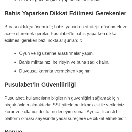
Bahis Yaparken Dikkat Edilmesi Gerekenler
Burası oldukça önemlidir; bahis yaparken stratejik düşünmek ve
acele etmemek gerekir. Pusulabet’te bahis yaparken dikkat
edilmesi gereken bazı noktalar şunlardır:
Oyun ve lig üzerine araştırmalar yapın.
Bahis miktarınızı belirleyin ve buna sadık kalın.
Duygusal kararlar vermekten kaçının.
Pusulabet’in Güvenilirliği
Pusulabet, kullanıcıların bilgilerinin güvenliğini sağlamak için
birçok önlem almaktadır. SSL şifreleme teknolojisi ile verilerinizi
korur ve kullanıcı dostu bir deneyim sunar. Ayrıca, lisanslı bir
platform olması sayesinde yasal süreçlere de dikkat etmektedir.
Sonuç