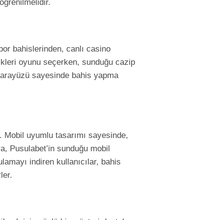
ğrenilmelidir.
por bahislerinden, canlı casino
dikleri oyunu seçerken, sunduğu cazip
stu arayüzü sayesinde bahis yapma
r. Mobil uyumlu tasarımı sayesinde,
ıra, Pusulabet’in sunduğu mobil
lamayı indiren kullanıcılar, bahis
ler.