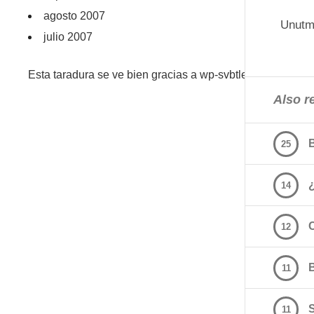
agosto 2007
Unutma
julio 2007
Esta taradura se ve bien gracias a wp-svbtle
Also re
25
14
12
11
11