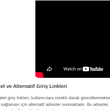
l ve Alternatif Giriş Linkleri
bet giriş linkleri, kullanıcılara sürekli olarak güncellenmekted
 sağlaması için alternatif adresler sunmaktadır. Bu adresler, 