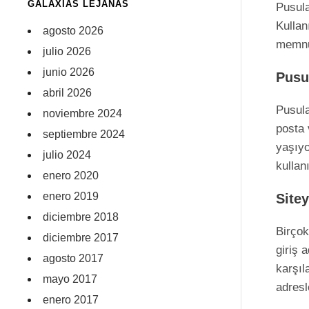
GALAXIAS LEJANAS
Pusula
Kullan
agosto 2026
memnun
julio 2026
junio 2026
Pusul
abril 2026
Pusula
noviembre 2024
posta 
septiembre 2024
yaşıyo
julio 2024
kullan
enero 2020
enero 2019
Site
diciembre 2018
Birçok
diciembre 2017
giriş 
agosto 2017
karşıl
mayo 2017
adres
enero 2017