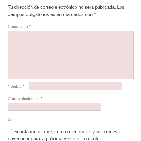
Tu dirección de correo electrónico no será publicada.
Los
campos obligatorios están marcados con
*
Comentario
*
Nombre
*
Correo electrónico
*
Web
Guarda mi nombre, correo electrónico y web en este
navegador para la próxima vez que comente.