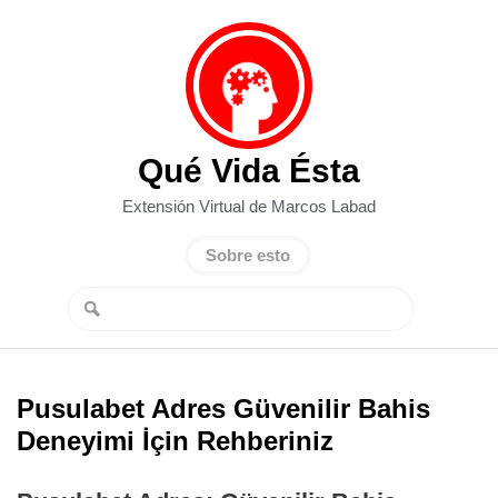
Qué Vida Ésta
Extensión Virtual de Marcos Labad
Sobre esto
Pusulabet Adres Güvenilir Bahis
Deneyimi İçin Rehberiniz