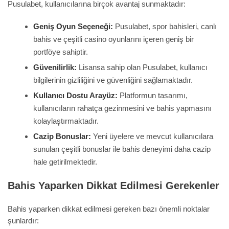
Pusulabet, kullanıcılarına birçok avantaj sunmaktadır:
Geniş Oyun Seçeneği:
Pusulabet, spor bahisleri, canlı
bahis ve çeşitli casino oyunlarını içeren geniş bir
portföye sahiptir.
Güvenilirlik:
Lisansa sahip olan Pusulabet, kullanıcı
bilgilerinin gizliliğini ve güvenliğini sağlamaktadır.
Kullanıcı Dostu Arayüz:
Platformun tasarımı,
kullanıcıların rahatça gezinmesini ve bahis yapmasını
kolaylaştırmaktadır.
Cazip Bonuslar:
Yeni üyelere ve mevcut kullanıcılara
sunulan çeşitli bonuslar ile bahis deneyimi daha cazip
hale getirilmektedir.
Bahis Yaparken Dikkat Edilmesi Gerekenler
Bahis yaparken dikkat edilmesi gereken bazı önemli noktalar
şunlardır: