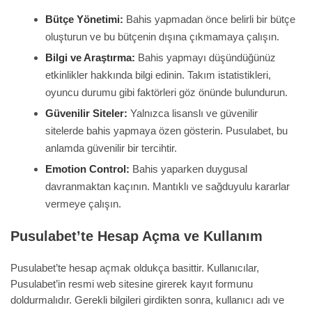
Bütçe Yönetimi:
Bahis yapmadan önce belirli bir bütçe
oluşturun ve bu bütçenin dışına çıkmamaya çalışın.
Bilgi ve Araştırma:
Bahis yapmayı düşündüğünüz
etkinlikler hakkında bilgi edinin. Takım istatistikleri,
oyuncu durumu gibi faktörleri göz önünde bulundurun.
Güvenilir Siteler:
Yalnızca lisanslı ve güvenilir
sitelerde bahis yapmaya özen gösterin. Pusulabet, bu
anlamda güvenilir bir tercihtir.
Emotion Control:
Bahis yaparken duygusal
davranmaktan kaçının. Mantıklı ve sağduyulu kararlar
vermeye çalışın.
Pusulabet’te Hesap Açma ve Kullanım
Pusulabet’te hesap açmak oldukça basittir. Kullanıcılar,
Pusulabet’in resmi web sitesine girerek kayıt formunu
doldurmalıdır. Gerekli bilgileri girdikten sonra, kullanıcı adı ve