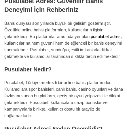
Pusulabet Adres: Güvenilir Bahis
Deneyimi İçin Rehberiniz
Bahis dünyası son yıllarda büyük bir gelişim göstermiştir.
Özellikle online bahis platformları, kullanıcıların ilgisini
çekmektedir. Bu platformlar arasında yer alan
pusulabet adres
,
kullanıcılarına hem güvenli hem de eğlenceli bir bahis deneyimi
sunmaktadır. Pusulabet, sunduğu çeşitli imkanlarla dikkat
çekmekte ve kullanıcılar tarafından sıklıkla tercih edilmektedir.
Pusulabet Nedir?
Pusulabet, Türkiye merkezli bir online bahis platformudur.
Kullanıcılara spor bahisleri, canlı bahis, casino oyunları ve daha
fazlasını sunan bu platform, geniş bir oyun yelpazesi ile dikkat
çekmektedir. Pusulabet, kullanıcılara cazip bonuslar ve
kampanyalarla birlikte, kullanıcı dostu bir arayüz de
sağlamaktadır.
Pusulabet Adresi Neden Önemlidir?