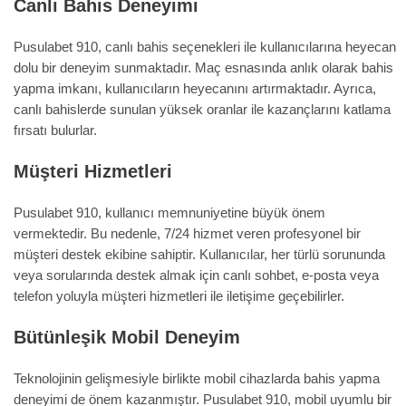
Canlı Bahis Deneyimi
Pusulabet 910, canlı bahis seçenekleri ile kullanıcılarına heyecan
dolu bir deneyim sunmaktadır. Maç esnasında anlık olarak bahis
yapma imkanı, kullanıcıların heyecanını artırmaktadır. Ayrıca,
canlı bahislerde sunulan yüksek oranlar ile kazançlarını katlama
fırsatı bulurlar.
Müşteri Hizmetleri
Pusulabet 910, kullanıcı memnuniyetine büyük önem
vermektedir. Bu nedenle, 7/24 hizmet veren profesyonel bir
müşteri destek ekibine sahiptir. Kullanıcılar, her türlü sorununda
veya sorularında destek almak için canlı sohbet, e-posta veya
telefon yoluyla müşteri hizmetleri ile iletişime geçebilirler.
Bütünleşik Mobil Deneyim
Teknolojinin gelişmesiyle birlikte mobil cihazlarda bahis yapma
deneyimi de önem kazanmıştır. Pusulabet 910, mobil uyumlu bir