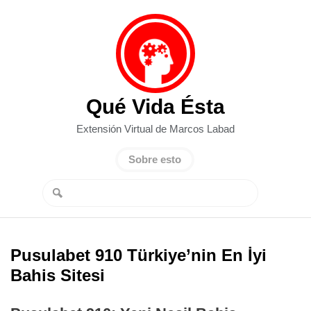
Qué Vida Ésta
Extensión Virtual de Marcos Labad
Sobre esto
Pusulabet 910 Türkiye’nin En İyi
Bahis Sitesi