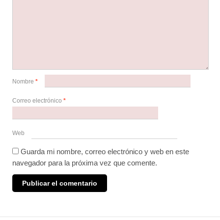
Nombre
*
Correo electrónico
*
Web
Guarda mi nombre, correo electrónico y web en este
navegador para la próxima vez que comente.