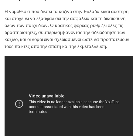
Η νομοθεσία που διέπει τα καζίνο στην Ελλάδα είναι αυστηρή
και στοχεύει να εξασφαλίσει την ασφάλεια και τη δικαιοσύνη
όλων των παιχνιδιών. Ο κρατικός φορέας ρυθμίζει όλες τις
δραστηριότητες, συμπεριλαμβάνοντας την αδειοδότηση των
καζίνο, και οι νόμοι είναι σχεδιασμένοι ώστε να προστατεύουν
τους παίκτες από την απάτη και την εκμετάλλευση.