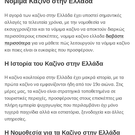
Νόμιμα Καζίνο στην Ελλάδα
Η αγορά των καζίνο στην Ελλάδα έχει υποστεί σημαντικές
αλλαγές τα τελευταία χρόνια, με την νομοθεσία να
εκσυγχρονίζεται και τα νόμιμα καζίνο να αποκτούν διαρκώς
περισσότερους επισκέπτες. νομιμα καζινο ελλαδα
διαβάστε
περισσότερα
για να μάθετε πώς λειτουργούν τα νόμιμα καζίνο
και ποιες είναι οι ευκαιρίες που προσφέρουν.
Η Ιστορία του Καζίνο στην Ελλάδα
Η καζίνο κουλτούρα στην Ελλάδα έχει μακρά ιστορία, με τα
πρώτα καζίνο να εμφανίζονται ήδη από τον 19ο αιώνα. Στις
μέρες μας, τα καζίνο είναι στρατηγικά τοποθετημένα σε
τουριστικές περιοχές, προσφέροντας στους επισκέπτες μια
πλήρη εμπειρία ψυχαγωγίας που περιλαμβάνει όχι μόνο
τυχερά παιχνίδια αλλά και εστιατόρια, ξενοδοχεία και άλλες
υπηρεσίες.
Η Νομοθεσία για τα Καζίνο στην Ελλάδα