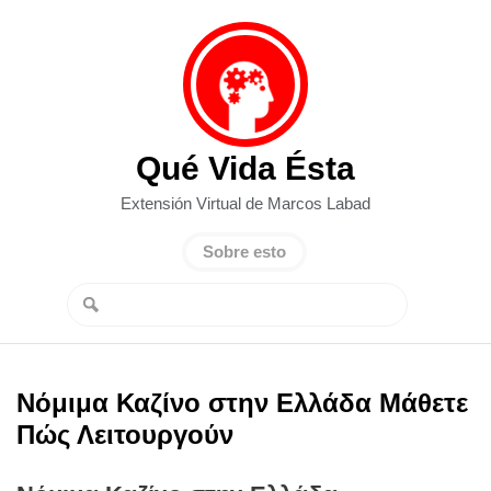
Qué Vida Ésta
Extensión Virtual de Marcos Labad
Sobre esto
Νόμιμα Καζίνο στην Ελλάδα Μάθετε
Πώς Λειτουργούν