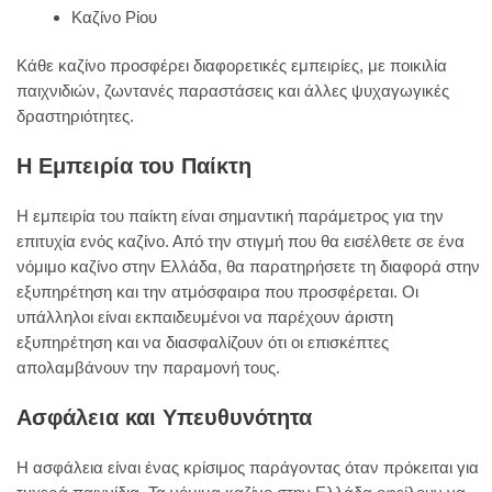
Καζίνο Ρίου
Κάθε καζίνο προσφέρει διαφορετικές εμπειρίες, με ποικιλία
παιχνιδιών, ζωντανές παραστάσεις και άλλες ψυχαγωγικές
δραστηριότητες.
Η Εμπειρία του Παίκτη
Η εμπειρία του παίκτη είναι σημαντική παράμετρος για την
επιτυχία ενός καζίνο. Από την στιγμή που θα εισέλθετε σε ένα
νόμιμο καζίνο στην Ελλάδα, θα παρατηρήσετε τη διαφορά στην
εξυπηρέτηση και την ατμόσφαιρα που προσφέρεται. Οι
υπάλληλοι είναι εκπαιδευμένοι να παρέχουν άριστη
εξυπηρέτηση και να διασφαλίζουν ότι οι επισκέπτες
απολαμβάνουν την παραμονή τους.
Ασφάλεια και Υπευθυνότητα
Η ασφάλεια είναι ένας κρίσιμος παράγοντας όταν πρόκειται για