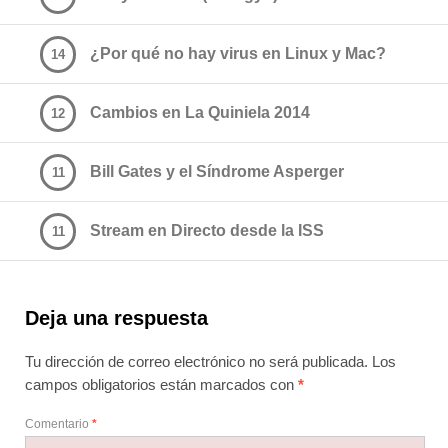
¿Por qué no hay virus en Linux y Mac?
14
Cambios en La Quiniela 2014
12
Bill Gates y el Síndrome Asperger
11
Stream en Directo desde la ISS
11
Deja una respuesta
Tu dirección de correo electrónico no será publicada.
Los
campos obligatorios están marcados con
*
Comentario
*