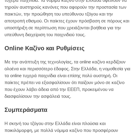
τυχερά παιχνίδια. Τα νόμιμα καζίνο στην Ελλάδα οφείλουν να
τηρούν αυστηρούς κανόνες που αφορούν την προστασία των
παικτών, την προώθηση του υπεύθυνου τζόγου και την
αποτροπή εθισμού. Οι παίκτες έχουν πρόσβαση σε πόρους και
υποστήριξη σε περίπτωση που χρειάζονται βοήθεια για την
υπεύθυνη διαχείριση του παιχνιδιού τους.
Online Καζίνο και Ρυθμίσεις
Με την ανάπτυξη της τεχνολογίας, τα online καζίνο κερδίζουν
ολοένα και περισσότερο έδαφος. Στην Ελλάδα, η νομοθεσία για
τα online τυχερά παιχνίδια είναι επίσης πολύ αυστηρή. Οι
παίκτες πρέπει να εξασφαλίσουν ότι παίζουν μόνο σε καζίνο
που έχουν λάβει άδεια από την ΕΕΕΠ, προκειμένου να
διασφαλίσουν την ασφάλειά τους.
Συμπεράσματα
Η σκηνή του τζόγου στην Ελλάδα είναι πλούσια και
ποικιλόμορφη, με πολλά νόμιμα καζίνο που προσφέρουν