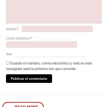
Nombre
*
Correo electrónico
*
Web
Guarda mi nombre, correo electrónico y web en este
navegador para la próxima vez que comente.