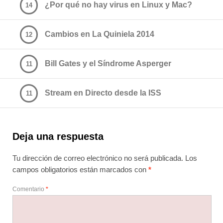
¿Por qué no hay virus en Linux y Mac?
14
Cambios en La Quiniela 2014
12
Bill Gates y el Síndrome Asperger
11
Stream en Directo desde la ISS
11
Deja una respuesta
Tu dirección de correo electrónico no será publicada.
Los
campos obligatorios están marcados con
*
Comentario
*