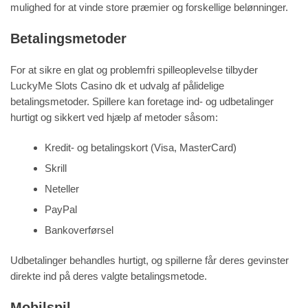
mulighed for at vinde store præmier og forskellige belønninger.
Betalingsmetoder
For at sikre en glat og problemfri spilleoplevelse tilbyder
LuckyMe Slots Casino dk et udvalg af pålidelige
betalingsmetoder. Spillere kan foretage ind- og udbetalinger
hurtigt og sikkert ved hjælp af metoder såsom:
Kredit- og betalingskort (Visa, MasterCard)
Skrill
Neteller
PayPal
Bankoverførsel
Udbetalinger behandles hurtigt, og spillerne får deres gevinster
direkte ind på deres valgte betalingsmetode.
Mobilspil