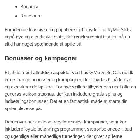
Bonanza
Reactoonz
Foruden de klassiske og populære spil tilbyder LuckyMe Slots
også nye og eksklusive slots, der regelmæssigt tilføjes, så du
altid har noget spændende at spille på.
Bonusser og kampagner
Et af de mest attraktive aspekter ved LuckyMe Slots Casino dk
er de mange bonusser og kampagner, der tilbydes til både nye
og eksisterende spillere. For nye spillere tilbyder casinoet ofte en
generøs velkomstbonus, der kan inkludere gratis spins og
indbetalingsbonusser. Det er en fantastisk måde at starte din
spilleoplevelse på.
Derudover har casinoet regelmæssige kampagner, som kan
inkludere loyale belønningsprogrammer, sæsonbetonede tilbud
og ugentlige eller månedlige turneringer, der giver spillerne