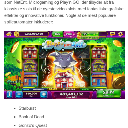
som NetEnt, Microgaming og Play’n GO, der tilbyder alt fra
klassiske slots til de nyeste video slots med fantastiske grafiske
effekter og innovative funktioner. Nogle af de mest populære
spilleautomater inkluderer:
Starburst
Book of Dead
Gonzo’s Quest