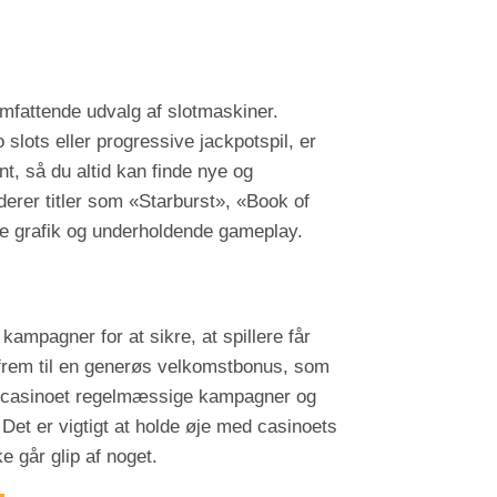
omfattende udvalg af slotmaskiner.
lots eller progressive jackpotspil, er
nt, så du altid kan finde nye og
derer titler som «Starburst», «Book of
ke grafik og underholdende gameplay.
ampagner for at sikre, at spillere får
e frem til en generøs velkomstbonus, som
er casinoet regelmæssige kampagner og
Det er vigtigt at holde øje med casinoets
e går glip af noget.