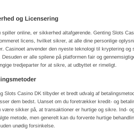
erhed og Licensering
 spiller online, er sikkerhed altafgørende. Genting Slots C
ommeret licens, hvilket sikrer, at alle dine personlige oplysni
. Casinoet anvender den nyeste teknologi til kryptering og s
. Desuden er alle spilene på platformen fair og gennemsigti
gige tredjeparter for at sikre, at udbyttet er rimeligt.
lingsmetoder
g Slots Casino DK tilbyder et bredt udvalg af betalingsmeto
sser dem bedst. Uanset om du foretrækker kredit- og betaling
 være sikker på, at transaktioner er hurtige og sikre. Ind- o
lgte metode, men generelt kan du forvente hurtige behandlin
t uden unødig forsinkelse.