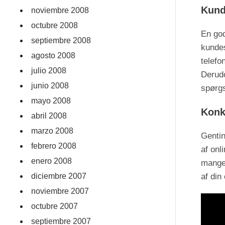
Kund
noviembre 2008
octubre 2008
En god
septiembre 2008
kundes
agosto 2008
telefo
julio 2008
Derudo
junio 2008
spørgs
mayo 2008
Konk
abril 2008
marzo 2008
Gentin
febrero 2008
af onl
enero 2008
mange 
diciembre 2007
af din
noviembre 2007
octubre 2007
septiembre 2007