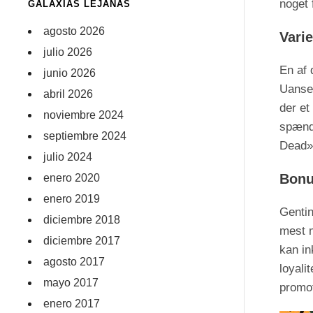
noget 
GALAXIAS LEJANAS
agosto 2026
Vari
julio 2026
En af 
junio 2026
Uanset
abril 2026
der et
noviembre 2024
spænde
septiembre 2024
Dead» 
julio 2024
Bonu
enero 2020
enero 2019
Gentin
diciembre 2018
mest m
diciembre 2017
kan in
agosto 2017
loyali
mayo 2017
promot
enero 2017