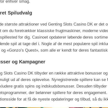
for enhver smag.
eret Spiludvalg
de største attraktioner ved Genting Slots Casino DK er det 
 om du foretrækker klassiske frugtmaskiner, moderne video s
 spillested for dig. Casinoet opdaterer løbende deres sortime
nde spil at tage del i. Nogle af de mest populære spil inklu
og «Gonzo’s Quest», som alle er kendt for deres fantastis
sser og Kampagner
g Slots Casino DK tilbyder en række attraktive bonusser og k
uligt ud af deres oplevelse. Nyregistrerede spillere kan s
kludere gratis spins og indskudsbonusser. Desuden tilbyd
tetsprogrammer, der belønner spillere for deres engagement. 
ionsside for at få de nyeste opdateringer og tilbud, så du ikk