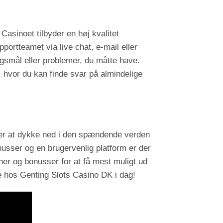
asinoet tilbyder en høj kvalitet
portteamet via live chat, e-mail eller
rgsmål eller problemer, du måtte have.
hvor du kan finde svar på almindelige
ker at dykke ned i den spændende verden
onusser og en brugervenlig platform er der
ner og bonusser for at få mest muligt ud
e hos Genting Slots Casino DK i dag!