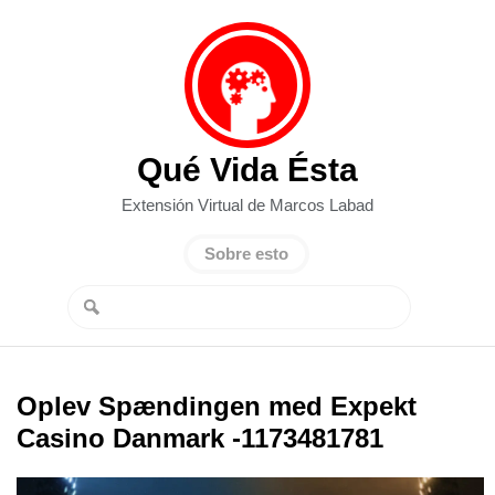
Qué Vida Ésta
Extensión Virtual de Marcos Labad
Sobre esto
Oplev Spændingen med Expekt
Casino Danmark -1173481781