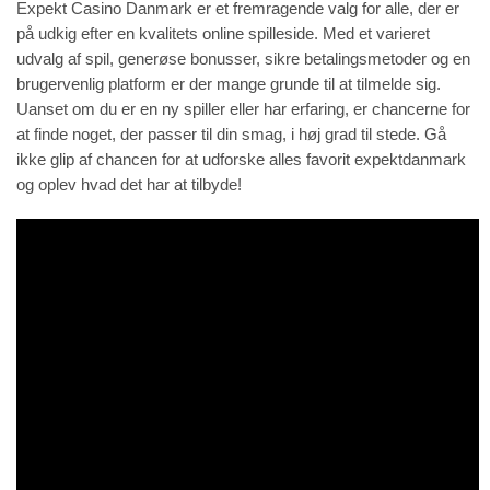
Expekt Casino Danmark er et fremragende valg for alle, der er
på udkig efter en kvalitets online spilleside. Med et varieret
udvalg af spil, generøse bonusser, sikre betalingsmetoder og en
brugervenlig platform er der mange grunde til at tilmelde sig.
Uanset om du er en ny spiller eller har erfaring, er chancerne for
at finde noget, der passer til din smag, i høj grad til stede. Gå
ikke glip af chancen for at udforske alles favorit expektdanmark
og oplev hvad det har at tilbyde!