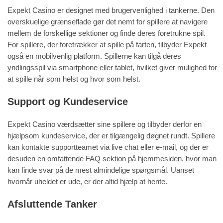
Expekt Casino er designet med brugervenlighed i tankerne. Den
overskuelige grænseflade gør det nemt for spillere at navigere
mellem de forskellige sektioner og finde deres foretrukne spil.
For spillere, der foretrækker at spille på farten, tilbyder Expekt
også en mobilvenlig platform. Spillerne kan tilgå deres
yndlingsspil via smartphone eller tablet, hvilket giver mulighed for
at spille når som helst og hvor som helst.
Support og Kundeservice
Expekt Casino værdsætter sine spillere og tilbyder derfor en
hjælpsom kundeservice, der er tilgængelig døgnet rundt. Spillere
kan kontakte supportteamet via live chat eller e-mail, og der er
desuden en omfattende FAQ sektion på hjemmesiden, hvor man
kan finde svar på de mest almindelige spørgsmål. Uanset
hvornår uheldet er ude, er der altid hjælp at hente.
Afsluttende Tanker