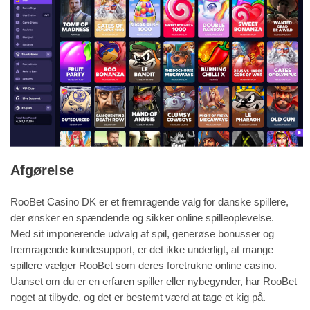
Afgørelse
RooBet Casino DK er et fremragende valg for danske spillere,
der ønsker en spændende og sikker online spilleoplevelse.
Med sit imponerende udvalg af spil, generøse bonusser og
fremragende kundesupport, er det ikke underligt, at mange
spillere vælger RooBet som deres foretrukne online casino.
Uanset om du er en erfaren spiller eller nybegynder, har RooBet
noget at tilbyde, og det er bestemt værd at tage et kig på.