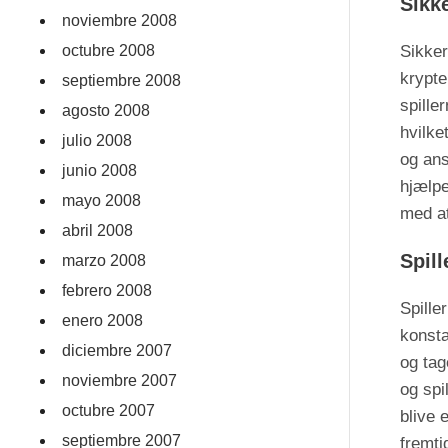
Sikk
noviembre 2008
octubre 2008
Sikker
krypte
septiembre 2008
spille
agosto 2008
hvilke
julio 2008
og ans
junio 2008
hjælpe
mayo 2008
med at
abril 2008
Spil
marzo 2008
febrero 2008
Spille
enero 2008
konsta
diciembre 2007
og tag
noviembre 2007
og spi
octubre 2007
blive 
septiembre 2007
fremti