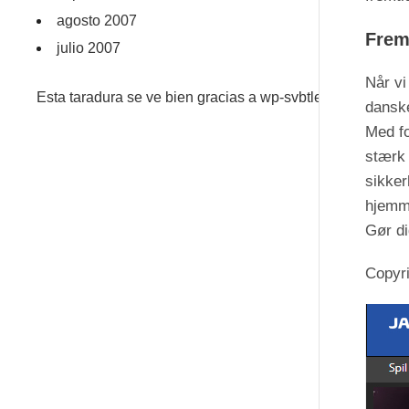
agosto 2007
Frem
julio 2007
Når vi
Esta taradura se ve bien gracias a wp-svbtle
danske
Med fo
stærk f
sikker
hjemm
Gør di
Copyri