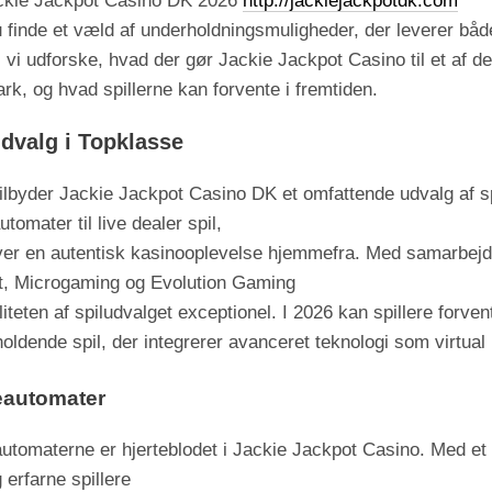
ckie Jackpot Casino DK 2026
http://jackiejackpotdk.com
 finde et væld af underholdningsmuligheder, der leverer både
l vi udforske, hvad der gør Jackie Jackpot Casino til et af 
k, og hvad spillerne kan forvente i fremtiden.
udvalg i Topklasse
tilbyder Jackie Jackpot Casino DK et omfattende udvalg af s
utomater til live dealer spil,
ver en autentisk kasinooplevelse hjemmefra. Med samarbej
t, Microgaming og Evolution Gaming
liteten af spiludvalget exceptionel. I 2026 kan spillere forv
oldende spil, der integrerer avanceret teknologi som virtual 
leautomater
automaterne er hjerteblodet i Jackie Jackpot Casino. Med et
 erfarne spillere