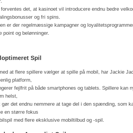
.
 forventes det, at kasinoet vil introducere endnu bedre vel
alingsbonusser og fri spins.
n er der regelmæssige kampagner og loyalitetsprogrammer, 
e point og belønninger.
loptimeret Spil
 med at flere spillere vælger at spille på mobil, har Jackie Ja
enlig platform,
ngerer fejlfrit på både smartphones og tablets. Spillere kan
m helst,
t gør det endnu nemmere at tage del i den spænding, som k
 se en større fokus
ilspil med flere eksklusive mobiltilbud og -spil.