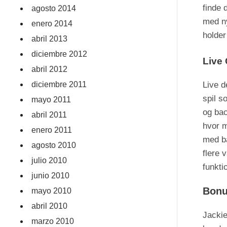
finde 
agosto 2014
med n
enero 2014
holder
abril 2013
diciembre 2012
Live
abril 2012
diciembre 2011
Live d
spil s
mayo 2011
og bac
abril 2011
hvor m
enero 2011
med bå
agosto 2010
flere 
julio 2010
funkti
junio 2010
Bonu
mayo 2010
abril 2010
Jackie
marzo 2010