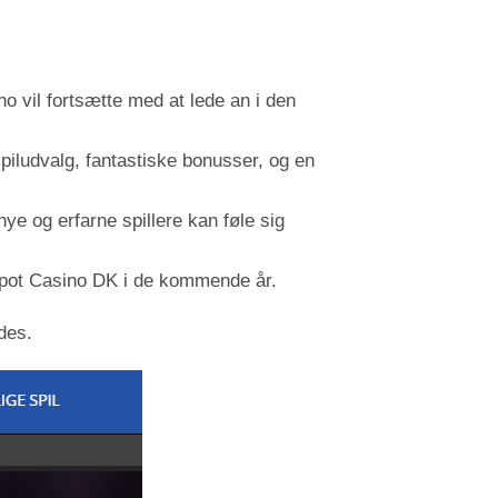
o vil fortsætte med at lede an i den
piludvalg, fantastiske bonusser, og en
nye og erfarne spillere kan føle sig
ackpot Casino DK i de kommende år.
des.