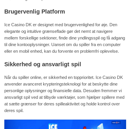
Brugervenlig Platform
Ice Casino DK er designet med brugervenlighed for øje. Den
elegante og intuitive grænseflade gør det nemt at navigere
mellem forskellige sektioner, finde dine yndlingsspil og få adgang
til dine kontooplysninger. Uanset om du spiller fra en computer
eller en mobil enhed, kan du forvente en problemfri oplevelse.
Sikkerhed og ansvarligt spil
Når du spiller online, er sikkerhed en topprioritet. Ice Casino DK
anvender avanceret krypteringsteknologi for at beskytte dine
personlige oplysninger og finansielle data. Desuden fremmer vi
ansvarligt spil ved at tilbyde værktøjer, som hjælper spillere med
at sætte grænser for deres spilleaktivitet og holde kontrol over
deres spil.