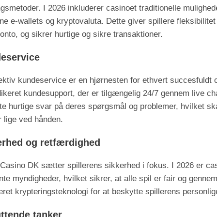
ngsmetoder. I 2026 inkluderer casinoet traditionelle mulighe
e e-wallets og kryptovaluta. Dette giver spillere fleksibilite
konto, og sikrer hurtige og sikre transaktioner.
eservice
ektiv kundeservice er en hjørnesten for ethvert succesfuldt 
ikeret kundesupport, der er tilgængelig 24/7 gennem live chat
te hurtige svar på deres spørgsmål og problemer, hvilket sk
er lige ved hånden.
erhed og retfærdighed
Casino DK sætter spillerens sikkerhed i fokus. I 2026 er casi
nte myndigheder, hvilket sikrer, at alle spil er fair og genn
ret krypteringsteknologi for at beskytte spillerens personlig
uttende tanker