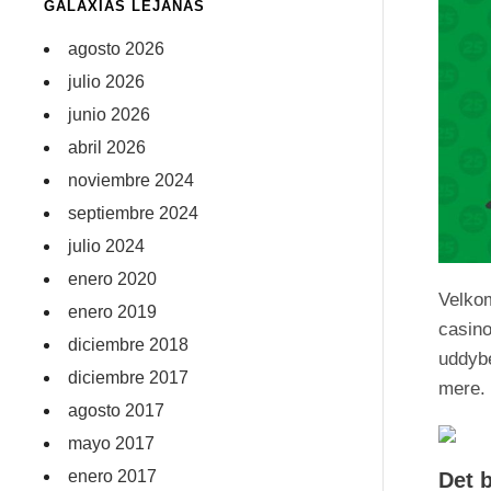
GALAXIAS LEJANAS
agosto 2026
julio 2026
junio 2026
abril 2026
noviembre 2024
septiembre 2024
julio 2024
enero 2020
Velko
enero 2019
casino
diciembre 2018
uddybe
diciembre 2017
mere.
agosto 2017
mayo 2017
enero 2017
Det b