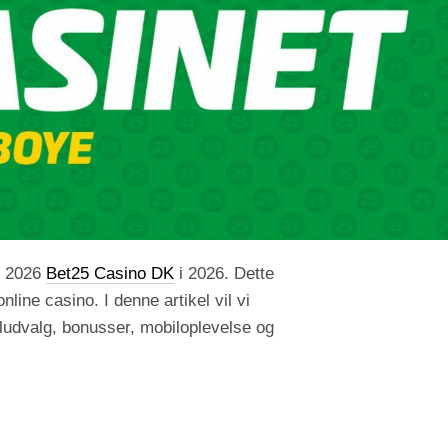
K 2026
Bet25 Casino DK
i 2026. Dette
nline casino. I denne artikel vil vi
ludvalg, bonusser, mobiloplevelse og