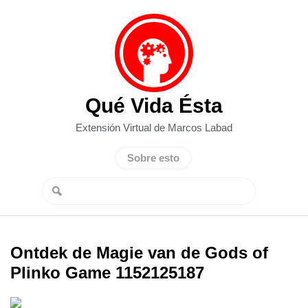
Qué Vida Ésta
Extensión Virtual de Marcos Labad
Sobre esto
Ontdek de Magie van de Gods of
Plinko Game 1152125187