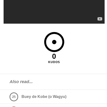
0
KUDOS
Also read...
Buey de Kobe (o Wagyu)
25