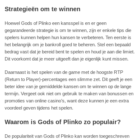
Strategieën om te winnen
Hoewel Gods of Plinko een kansspel is en er geen
gegarandeerde strategie is om te winnen, zijn er enkele tips die
spelers kunnen helpen hun kansen te verbeteren. Ten eerste is
het belangrijk om je bankroll goed te beheren. Stel een bepaald
bedrag vast dat je bereid bent te spelen en houd je aan die limiet.
Dit voorkomt dat je meer uitgeeft dan je eigenlijk kunt missen.
Daarnaast is het spelen van de game met de hoogste RTP
(Return to Player)-percentages een slimme zet. Dit geeft je een
beter idee van je gemiddelde kansen om te winnen op de lange
termijn. Vergeet ook niet om gebruik te maken van bonussen en
promoties van online casino’s, want deze kunnen je een extra
voordeel geven tijdens het spelen.
Waarom is Gods of Plinko zo populair?
De populariteit van Gods of Plinko kan worden toegeschreven