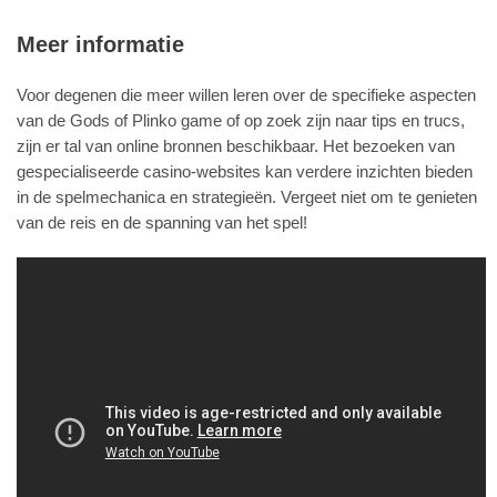
Meer informatie
Voor degenen die meer willen leren over de specifieke aspecten
van de Gods of Plinko game of op zoek zijn naar tips en trucs,
zijn er tal van online bronnen beschikbaar. Het bezoeken van
gespecialiseerde casino-websites kan verdere inzichten bieden
in de spelmechanica en strategieën. Vergeet niet om te genieten
van de reis en de spanning van het spel!