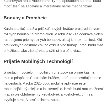
kasínových hier s videohrami. Týmto spôsobom sa hráči budú
môcť tešiť na zábavné a interaktívne herné mechanizmy.
Bonusy a Promócie
Kasína sa tiež snažia prilákať nových hráčov prostredníctvom
rôznych bonusov a promo akcií. V roku 2026 sa očakáva nielen
rast objemu priemyselných bonusov, ale aj ich rozmanitosť. Od
pravidelných cashbackov po exkluzívne turnaje, hráči budú mať
príležitosti, ako získať viac a užiť si hru ešte viac.
Prijatie Mobilných Technológií
S rastúcim podielom mobilných prístupov sa online kasína
musia prispôsobiť potrebám hráčov, ktorí uprednostňujú hranie
na cestách. V roku 2026 budú mobilné aplikácie ešte
robustnejšie, rýchlejšie a intuitívnejšie. Hráči budú mať možnosť
hrať svoje obľúbené hry kedykoľvek a kdekoľvek, čím sa
zvyšuje atraktívnosť online hazardu.