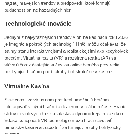
najzaujímavejších trendov a predpovedí, ktoré formujú
budúcnosť online hazardných hier.
Technologické Inovácie
Jedným z najvýraznejších trendov v online kasínach roku 2026
je integrácia pokročilých technológií. Hráči môžu očakávať, že
sa hry stanú interaktívnejšími a realistickejšími ako kedykoľvek
predtým. Virtuálna realita (VR) a rozšírená realita (AR) sa
stávajú čoraz častejšie súčasťou online herného prostredia,
poskytujúc hráčom pocit, akoby boli skutočne v kasíne.
Virtuálne Kasína
Skúsenosti vo virtuálnom prostredí umožňujú hráčom
interagovať s inými hráčmi a dealerom v reálnom čase. Hranie
slotov či stolových hier sa tak stáva dynamickejším zážitkom.
Vďaka schopnosti VR technológie môžu hráči navštíviť
tematické kasína a zúčastniť sa turnajov, akoby boli fyzicky