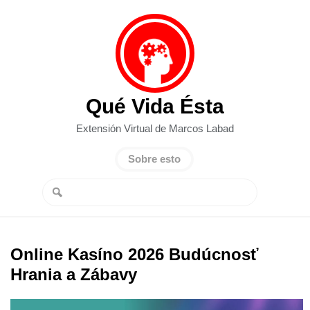
Qué Vida Ésta
Extensión Virtual de Marcos Labad
Sobre esto
Online Kasíno 2026 Budúcnosť
Hrania a Zábavy