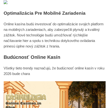
Optimalizácia Pre Mobilné Zariadenia
Online kasína budú investovať do optimalizácie svojich platform
na mobilných zariadeniach, aby zabezpečili plynulý a kvalitný
zážitok. Nové technológie budú umožňovať rýchlejšie
načítavanie hier a spolu s technikou dotykového ovládania
prinesú úplne nový zážitok z hrania.
Budúcnosť Online Kasín
Všetky tieto trendy naznačujú, že budúcnosť online kasín v roku
2026 bude chara