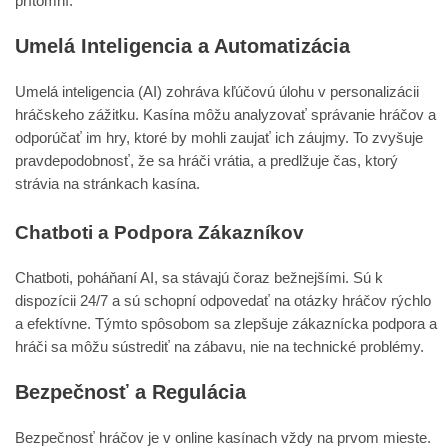
prítomní.
Umelá Inteligencia a Automatizácia
Umelá inteligencia (AI) zohráva kľúčovú úlohu v personalizácii
hráčskeho zážitku. Kasína môžu analyzovať správanie hráčov a
odporúčať im hry, ktoré by mohli zaujať ich záujmy. To zvyšuje
pravdepodobnosť, že sa hráči vrátia, a predlžuje čas, ktorý
strávia na stránkach kasína.
Chatboti a Podpora Zákazníkov
Chatboti, poháňaní AI, sa stávajú čoraz bežnejšími. Sú k
dispozícii 24/7 a sú schopní odpovedať na otázky hráčov rýchlo
a efektívne. Týmto spôsobom sa zlepšuje zákaznícka podpora a
hráči sa môžu sústrediť na zábavu, nie na technické problémy.
Bezpečnosť a Regulácia
Bezpečnosť hráčov je v online kasínach vždy na prvom mieste.