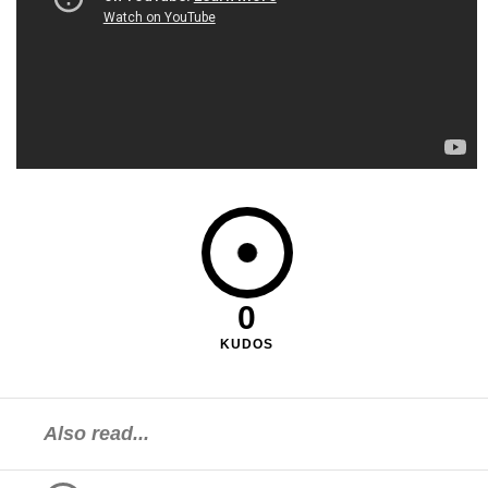
0
KUDOS
Also read...