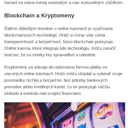
hazard sa stáva menej osamelým a viac komunitným zážitkom.
Blockchain a Kryptomeny
Ďalším dôležitým trendom v online kasínach je využívanie
blockchainových technológií. Hráči si čoraz viac cenia
transparentnosť a bezpečnosť, ktorú blockchain poskytuje.
Online kasína, ktoré integrujú túto technológiu, môžu zaručiť
hráčom, že sú všetky hry spravodlivé a náhodné.
Kryptomeny sa stávajú akceptovanou formou platby vo
viacerých online kasínach. Hráči môžu vkladať a vyberať svoje
prostriedky rýchlej a bezpečne, bez potreby bankových
prevodov alebo kreditných kariet, čo im poskytuje väčšiu
slobodu a kontrolu nad svojimi financiami.