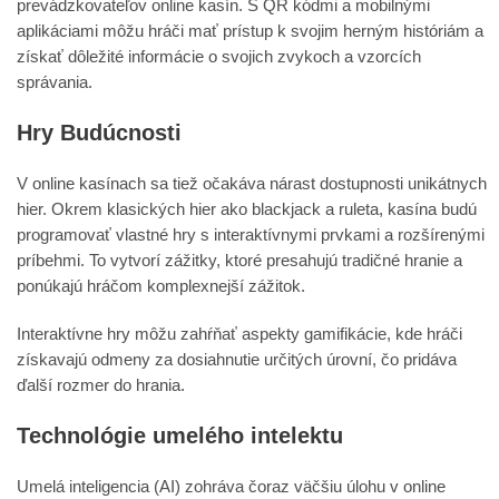
prevádzkovateľov online kasín. S QR kódmi a mobilnými
aplikáciami môžu hráči mať prístup k svojim herným históriám a
získať dôležité informácie o svojich zvykoch a vzorcích
správania.
Hry Budúcnosti
V online kasínach sa tiež očakáva nárast dostupnosti unikátnych
hier. Okrem klasických hier ako blackjack a ruleta, kasína budú
programovať vlastné hry s interaktívnymi prvkami a rozšírenými
príbehmi. To vytvorí zážitky, ktoré presahujú tradičné hranie a
ponúkajú hráčom komplexnejší zážitok.
Interaktívne hry môžu zahŕňať aspekty gamifikácie, kde hráči
získavajú odmeny za dosiahnutie určitých úrovní, čo pridáva
ďalší rozmer do hrania.
Technológie umelého intelektu
Umelá inteligencia (AI) zohráva čoraz väčšiu úlohu v online