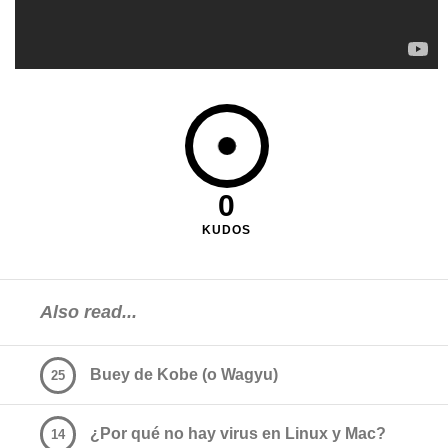
0
KUDOS
Also read...
Buey de Kobe (o Wagyu)
25
¿Por qué no hay virus en Linux y Mac?
14