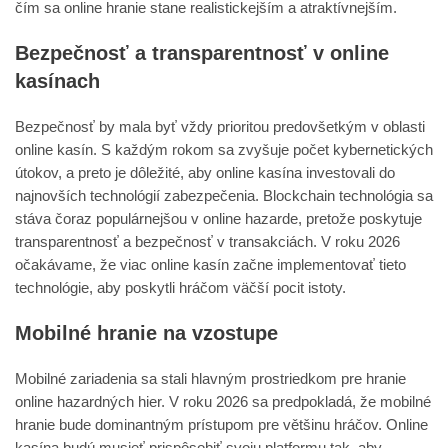
čím sa online hranie stane realistickejším a atraktívnejším.
Bezpečnosť a transparentnosť v online
kasínach
Bezpečnosť by mala byť vždy prioritou predovšetkým v oblasti
online kasín. S každým rokom sa zvyšuje počet kybernetických
útokov, a preto je dôležité, aby online kasína investovali do
najnovších technológií zabezpečenia. Blockchain technológia sa
stáva čoraz populárnejšou v online hazarde, pretože poskytuje
transparentnosť a bezpečnosť v transakciách. V roku 2026
očakávame, že viac online kasín začne implementovať tieto
technológie, aby poskytli hráčom väčší pocit istoty.
Mobilné hranie na vzostupe
Mobilné zariadenia sa stali hlavným prostriedkom pre hranie
online hazardných hier. V roku 2026 sa predpokladá, že mobilné
hranie bude dominantným prístupom pre většinu hráčov. Online
kasína budú musieť prispôsobiť svoju platformu tak, aby