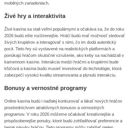
mobilných zariadeniach.
Živé hry a interaktivita
Živé kasína sa stali veľmi populárnymi a očakáva sa, že do roku
2026 budú ešte rozšírenejšie. Hráči budú mať možnosť sledovať
živých krupiérov a interagovať s nimi, čo im dodá autentický
pocit. Tieto hry sú vystavené na realistických platformách a
ponúkajú hráčom skutočné vzrušenie, ako keby sa nachádzali v
kamennom kasíne. Interakcia medzi hráčmi a krupiérmi bude
kľúčová a kasína budú musieť investovať do technológie, ktorá
zabezpečí vysokú kvalitu streamovania a plynulú interakciu.
Bonusy a vernostné programy
Online kasína budú i naďalej konkurovať a lákať nových hráčov
prostredníctvom atraktívnych bonusov a vernostných
programov. V roku 2026 môžeme očakávať kreatívnejšie a
prispôsobenejšie ponuky, ktoré budú zohľadňovať preferencie a
herné návyky hráčov. Tieto programy môžu zahŕňať nielen