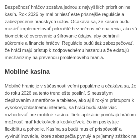
Bezpečnosť hráčov zostáva jednou z najvyšších priorít online
kasín. Rok 2026 by mal priniesť ešte prísnejšie regulácie a
zabezpečenie hráčskych účtov. Očakáva sa, že kasína budú
musieť implementovať pokročilé bezpečnostné opatrenia, ako sú
biometrické overovanie a šifrovanie údajov, aby ochránili
súkromie a financie hráčov. Regulácie budú tiež zabezpečovať,
že hráči majú prístup k zodpovednému hazardu a že existujú
mechanizmy na prevenciu problémového hrania.
Mobilné kasína
Mobilné hranie je v súčasnosti veľmi populárne a očakáva sa, že
do roku 2026 sa tento trend ešte posilní. S neustálym
zlepšovaním smartfónov a tabletov, ako aj širokým prístupom k
vysokorýchlostnému internetu, sa hráči budú stále viac
rozhodovať pre mobilné kasína. Tieto aplikácie ponúkajú hráčom
možnosť hrať kdekoľvek a kedykoľvek, čo im poskytuje
flexibilitu a pohodlie. Kasína sa budú musieť prispôsobiť a
vyvinúť inovácie, ktoré zabezpečia plynulý a príjemný zážitok na