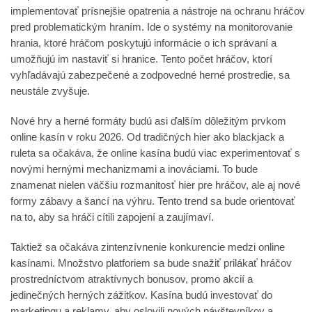
implementovať prísnejšie opatrenia a nástroje na ochranu hráčov
pred problematickým hraním. Ide o systémy na monitorovanie
hrania, ktoré hráčom poskytujú informácie o ich správaní a
umožňujú im nastaviť si hranice. Tento počet hráčov, ktorí
vyhľadávajú zabezpečené a zodpovedné herné prostredie, sa
neustále zvyšuje.
Nové hry a herné formáty budú asi ďalším dôležitým prvkom
online kasín v roku 2026. Od tradičných hier ako blackjack a
ruleta sa očakáva, že online kasína budú viac experimentovať s
novými hernými mechanizmami a inováciami. To bude
znamenat nielen väčšiu rozmanitosť hier pre hráčov, ale aj nové
formy zábavy a šancí na výhru. Tento trend sa bude orientovať
na to, aby sa hráči cítili zapojení a zaujímaví.
Taktiež sa očakáva zintenzívnenie konkurencie medzi online
kasínami. Množstvo platforiem sa bude snažiť prilákať hráčov
prostredníctvom atraktívnych bonusov, promo akcií a
jedinečných herných zážitkov. Kasína budú investovať do
marketingu a reklamy, aby oslovili nových návštevníkov a