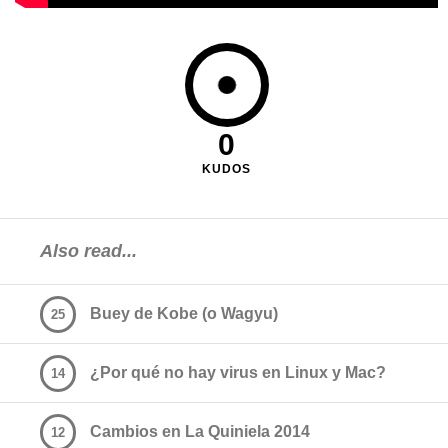
0
KUDOS
Also read...
Buey de Kobe (o Wagyu)
25
¿Por qué no hay virus en Linux y Mac?
14
Cambios en La Quiniela 2014
12