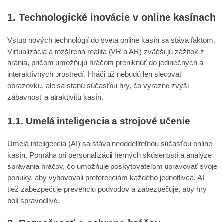
1. Technologické inovácie v online kasínach
Vstup nových technológií do sveta online kasín sa stáva faktom.
Virtualizácia a rozšírená realita (VR a AR) zväčšujú zážitok z
hrania, pričom umožňujú hráčom preniknúť do jedinečných a
interaktívnych prostredí. Hráči už nebudú len sledovať
obrazovku, ale sa stanú súčasťou hry, čo výrazne zvýši
zábavnosť a atraktivitu kasín.
1.1. Umelá inteligencia a strojové učenie
Umelá inteligencia (AI) sa stáva neoddeliteľnou súčasťou online
kasín. Pomáha pri personalizácii herných skúseností a analýze
správania hráčov, čo umožňuje poskytovateľom upravovať svoje
ponuky, aby vyhovovali preferenciám každého jednotlivca. AI
tiež zabezpečuje prevenciu podvodov a zabezpečuje, aby hry
boli spravodlivé.