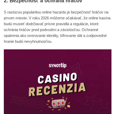
2. Bezpečnosť a ochrana hráčov
S rastúcou popularitou online hazardu je bezpečnosť hráčov na
prvom mieste. V roku 2026 môžeme očakávať, že online kasína
budú musieť dodržiavať prísne pravidlá a regulácie, ktoré
ochránia hráčov pred podvodmi a závislosťou. Ochranné
opatrenia ako overovanie identity, šifrovanie dát a zodpovedné
hranie budú nevyhnutnosťou.