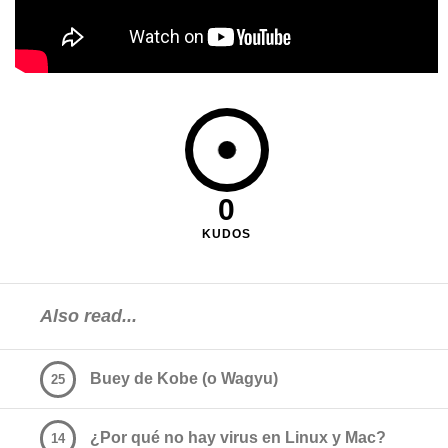
0
KUDOS
Also read...
Buey de Kobe (o Wagyu)
25
¿Por qué no hay virus en Linux y Mac?
14