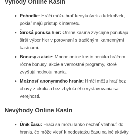
Výhody Online Kasín
Pohodlie:
Hráči môžu hrať kedykoľvek a kdekoľvek,
pokiaľ majú prístup k internetu.
Široká ponuka hier:
Online kasína zvyčajne ponúkajú
širší výber hier v porovnaní s tradičnými kamennými
kasínami.
Bonusy a akcie:
Mnoho online kasín ponúka hráčom
rôzne bonusy, akcie a vernostné programy, ktoré
zvyšujú hodnotu hrania.
Možnosť anonymného hrania:
Hráči môžu hrať bez
obavy z okolia a bez zbytočného vystavovania sa
verejnosti.
Nevýhody Online Kasín
Únik času:
Hráči sa môžu ľahko nechať vtiahnuť do
hrania, čo môže viesť k nedostatku času na iné aktivity.