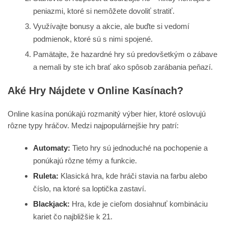
peniazmi, ktoré si nemôžete dovoliť stratiť.
Využívajte bonusy a akcie, ale buďte si vedomí
podmienok, ktoré sú s nimi spojené.
Pamätajte, že hazardné hry sú predovšetkým o zábave
a nemali by ste ich brať ako spôsob zarábania peňazí.
Aké Hry Nájdete v Online Kasínach?
Online kasína ponúkajú rozmanitý výber hier, ktoré oslovujú
rôzne typy hráčov. Medzi najpopulárnejšie hry patrí:
Automaty:
Tieto hry sú jednoduché na pochopenie a
ponúkajú rôzne témy a funkcie.
Ruleta:
Klasická hra, kde hráči stavia na farbu alebo
číslo, na ktoré sa loptička zastaví.
Blackjack:
Hra, kde je cieľom dosiahnuť kombináciu
kariet čo najbližšie k 21.