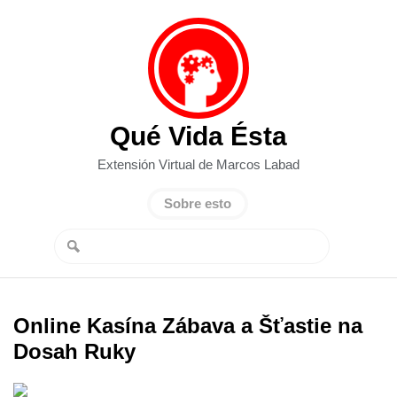
Qué Vida Ésta
Extensión Virtual de Marcos Labad
Sobre esto
Online Kasína Zábava a Šťastie na
Dosah Ruky