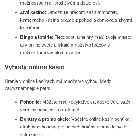
možnosťou hrať proti živému dealerovi.
Živé kasíno:
Umožňuje hráčom zažiť atmosféru
kamenného kasína priamo z pohodlia domova s živými
krupiérmi.
Bingo a lotérie:
Tieto populárne hry majú svoje miesto
aj v online svete a lákajú množstvo hráčov s
možnosťami vysokých výhier.
Výhody online kasín
Hranie v online kasínach má množstvo výhod. Medzi
najvýznamnejšie patrí:
Pohodlie:
Môžete hrať kedykoľvek a kdekoľvek, stačí
vám iba pripojenie na internet.
Bonusy a promo akcie:
Väčšina online kasín ponúka
atraktívne bonusy pre nových hráčov a pravidelných
zákazníkov.