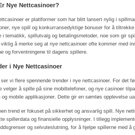
Er Nye Nettcasinoer?
ttcasinoer er plattformer som har blitt lansert nylig i spillm
oner, nye spill og konkurransedyktige bonuser for å tiltrekk
e i tematikk, spillutvalg og betalingsmetoder, noe som gir spi
 viktig å merke seg at nye nettcasinoer ofte kommer med innov
e og forventningene til dagens spillere.
der i Nye Nettcasinoer
 ser vi flere spennende trender i nye nettcasinoer. For det før
re velger å spille på sine mobiltelefoner, og nye casinoer ti
 og mobile applikasjoner. Dette gir en sømløs opplevelse uan
en trend er fokuset på sikkerhet og ansvarlig spill. Nye nett
te spillerdata og finansielle opplysninger. I tillegg implemen
ddsgrenser og selvuteslutning, for å hjelpe spillerne med å