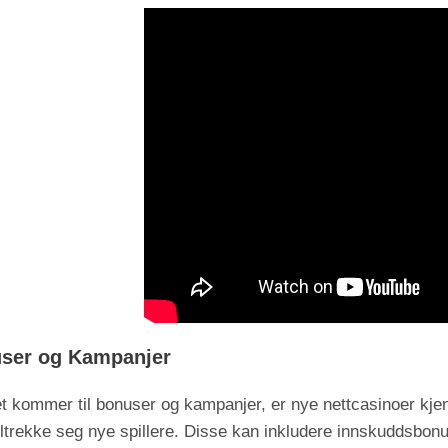
ser og Kampanjer
t kommer til bonuser og kampanjer, er nye nettcasinoer kje
tiltrekke seg nye spillere. Disse kan inkludere innskuddsbonus