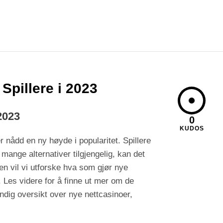
Spillere i 2023
2023
0
KUDOS
r nådd en ny høyde i popularitet. Spillere
 mange alternativer tilgjengelig, kan det
len vil vi utforske hva som gjør nye
. Les videre for å finne ut mer om de
ndig oversikt over nye nettcasinoer,