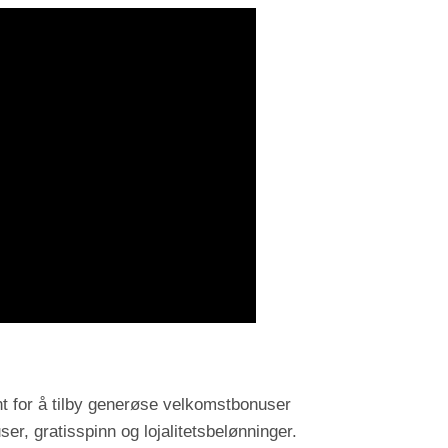
nt for å tilby generøse velkomstbonuser
er, gratisspinn og lojalitetsbelønninger.