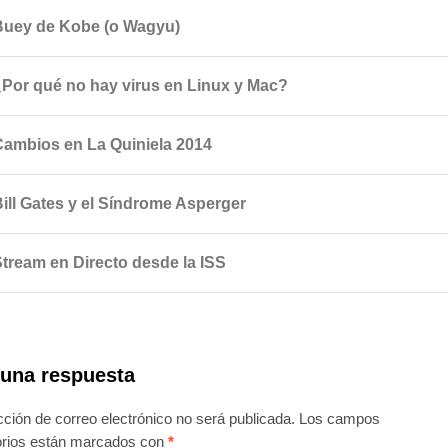
Buey de Kobe (o Wagyu)
¿Por qué no hay virus en Linux y Mac?
Cambios en La Quiniela 2014
Bill Gates y el Síndrome Asperger
Stream en Directo desde la ISS
 una respuesta
cción de correo electrónico no será publicada.
Los campos
torios están marcados con
*