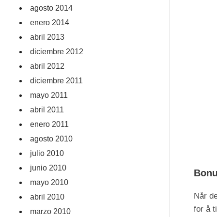
agosto 2014
enero 2014
abril 2013
diciembre 2012
abril 2012
diciembre 2011
mayo 2011
abril 2011
enero 2011
agosto 2010
julio 2010
junio 2010
Bonu
mayo 2010
Når de
abril 2010
for å 
marzo 2010