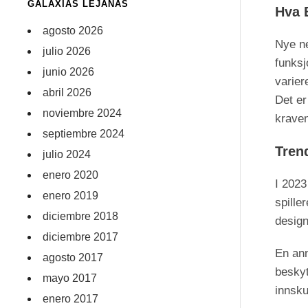
GALAXIAS LEJANAS
Hva 
agosto 2026
Nye ne
julio 2026
funksj
junio 2026
varier
abril 2026
Det er
noviembre 2024
kraven
septiembre 2024
Tren
julio 2024
enero 2020
I 2023
enero 2019
spille
diciembre 2018
design
diciembre 2017
En ann
agosto 2017
beskyt
mayo 2017
innsku
enero 2017