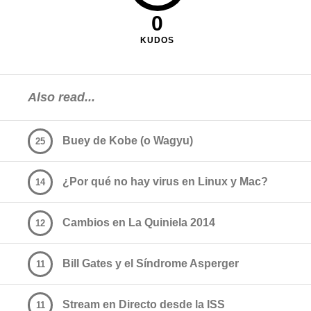
0
KUDOS
Also read...
Buey de Kobe (o Wagyu)
25
¿Por qué no hay virus en Linux y Mac?
14
Cambios en La Quiniela 2014
12
Bill Gates y el Síndrome Asperger
11
Stream en Directo desde la ISS
11