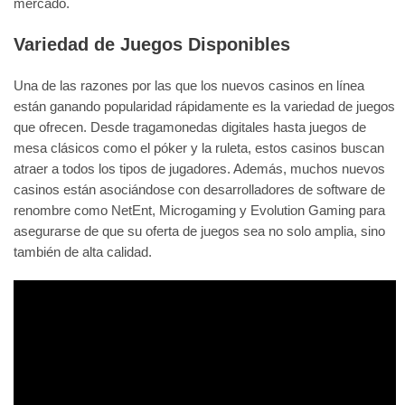
mercado.
Variedad de Juegos Disponibles
Una de las razones por las que los nuevos casinos en línea
están ganando popularidad rápidamente es la variedad de juegos
que ofrecen. Desde tragamonedas digitales hasta juegos de
mesa clásicos como el póker y la ruleta, estos casinos buscan
atraer a todos los tipos de jugadores. Además, muchos nuevos
casinos están asociándose con desarrolladores de software de
renombre como NetEnt, Microgaming y Evolution Gaming para
asegurarse de que su oferta de juegos sea no solo amplia, sino
también de alta calidad.