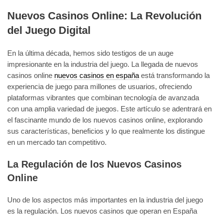
Nuevos Casinos Online: La Revolución
del Juego Digital
En la última década, hemos sido testigos de un auge
impresionante en la industria del juego. La llegada de nuevos
casinos online
nuevos casinos en españa
está transformando la
experiencia de juego para millones de usuarios, ofreciendo
plataformas vibrantes que combinan tecnología de avanzada
con una amplia variedad de juegos. Este artículo se adentrará en
el fascinante mundo de los nuevos casinos online, explorando
sus características, beneficios y lo que realmente los distingue
en un mercado tan competitivo.
La Regulación de los Nuevos Casinos
Online
Uno de los aspectos más importantes en la industria del juego
es la regulación. Los nuevos casinos que operan en España