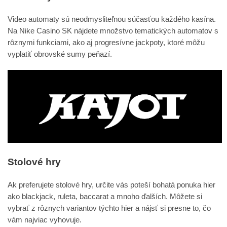
Video automaty sú neodmysliteľnou súčasťou každého kasína.
Na Nike Casino SK nájdete množstvo tematických automatov s
rôznymi funkciami, ako aj progresívne jackpoty, ktoré môžu
vyplatiť obrovské sumy peňazí.
Stolové hry
Ak preferujete stolové hry, určite vás poteší bohatá ponuka hier
ako blackjack, ruleta, baccarat a mnoho ďalších. Môžete si
vybrať z rôznych variantov týchto hier a nájsť si presne to, čo
vám najviac vyhovuje.