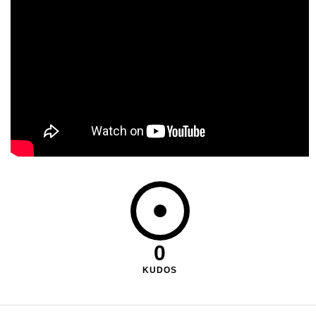
0
KUDOS