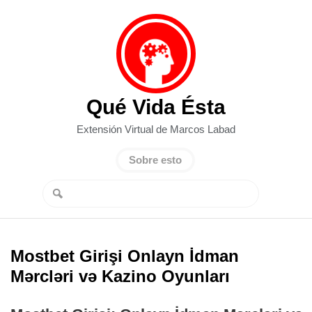
Qué Vida Ésta
Extensión Virtual de Marcos Labad
Sobre esto
Mostbet Girişi Onlayn İdman
Mərcləri və Kazino Oyunları