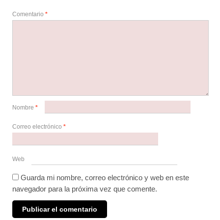
Comentario
*
Nombre
*
Correo electrónico
*
Web
Guarda mi nombre, correo electrónico y web en este
navegador para la próxima vez que comente.