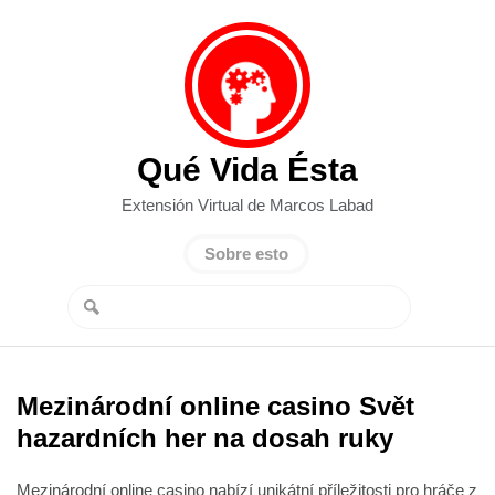
Qué Vida Ésta
Extensión Virtual de Marcos Labad
Sobre esto
Mezinárodní online casino Svět
hazardních her na dosah ruky
Mezinárodní online casino nabízí unikátní příležitosti pro hráče z