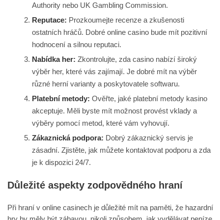
Authority nebo UK Gambling Commission.
Reputace:
Prozkoumejte recenze a zkušenosti
ostatních hráčů. Dobré online casino bude mít pozitivní
hodnocení a silnou reputaci.
Nabídka her:
Zkontrolujte, zda casino nabízí široký
výběr her, které vás zajímají. Je dobré mít na výběr
různé herní varianty a poskytovatele softwaru.
Platební metody:
Ověřte, jaké platební metody kasino
akceptuje. Měli byste mít možnost provést vklady a
výběry pomocí metod, které vám vyhovují.
Zákaznická podpora:
Dobrý zákaznický servis je
zásadní. Zjistěte, jak můžete kontaktovat podporu a zda
je k dispozici 24/7.
Důležité aspekty zodpovědného hraní
Při hraní v online casinech je důležité mít na paměti, že hazardní
hry by měly být zábavou, nikoli způsobem, jak vydělávat peníze.