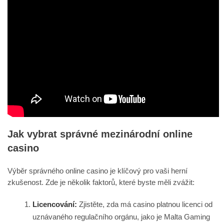
Jak vybrat správné mezinárodní online
casino
Výběr správného online casino je klíčový pro vaši herní
zkušenost. Zde je několik faktorů, které byste měli zvážit:
Licencování:
Zjistěte, zda má casino platnou licenci od
uznávaného regulačního orgánu, jako je Malta Gaming