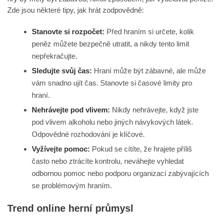
Zde jsou některé tipy, jak hrát zodpovědně:
Stanovte si rozpočet:
Před hraním si určete, kolik
peněz můžete bezpečně utratit, a nikdy tento limit
nepřekračujte.
Sledujte svůj čas:
Hraní může být zábavné, ale může
vám snadno ujít čas. Stanovte si časové limity pro
hraní.
Nehrávejte pod vlivem:
Nikdy nehrávejte, když jste
pod vlivem alkoholu nebo jiných návykových látek.
Odpovědné rozhodování je klíčové.
Vyžívejte pomoc:
Pokud se cítíte, že hrajete příliš
často nebo ztrácíte kontrolu, neváhejte vyhledat
odbornou pomoc nebo podporu organizací zabývajících
se problémovým hraním.
Trend online herní průmysl