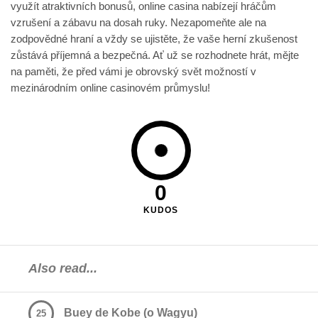
využít atraktivních bonusů, online casina nabízejí hráčům
vzrušení a zábavu na dosah ruky. Nezapomeňte ale na
zodpovědné hraní a vždy se ujistěte, že vaše herní zkušenost
zůstává příjemná a bezpečná. Ať už se rozhodnete hrát, mějte
na paměti, že před vámi je obrovský svět možností v
mezinárodním online casinovém průmyslu!
0
KUDOS
Also read...
Buey de Kobe (o Wagyu)
25