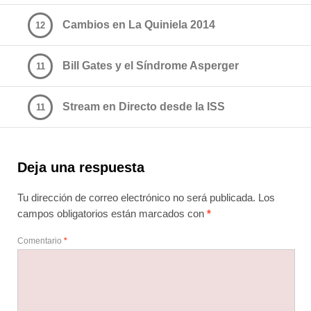
Cambios en La Quiniela 2014
12
Bill Gates y el Síndrome Asperger
11
Stream en Directo desde la ISS
11
Deja una respuesta
Tu dirección de correo electrónico no será publicada.
Los
campos obligatorios están marcados con
*
Comentario
*