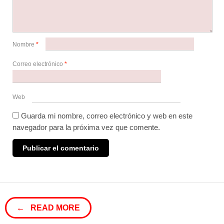
Nombre
*
Correo electrónico
*
Web
Guarda mi nombre, correo electrónico y web en este
navegador para la próxima vez que comente.
← READ MORE