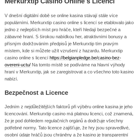
Merkurxtip Casino Online s Licencí
V dnešní digitální době se online kasina stávají stále více
populárními. Merkurxtip casino online s licencí se etablovalo jako
jedno z nejlepších míst pro hráče, kteří hledají bezpečné a
zábavné hraní. S širokou nabídkou her, atraktivními bonusy a
přísným dodržováním předpisů je Merkurxtip tím pravým
místem, kde si můžete užít vzrušení z hazardu. Merkurxtip
casino online s licencí
https://belgianpledge.be/casino-bez-
overeni-uctu/
Na tomto místě se podíváme na hlavní výhody
hraní v Merkurxtip, jak se zaregistrovat a co všechno toto kasino
nabízí.
Bezpečnost a Licence
Jedním z nejdůležitějších faktorů při výběru online kasina je jeho
licencování. Merkurxtip casino má platnou licenci, což znamená,
že je pod dohledem regulačních orgánů a dodržuje všechny
potřebné normy. Tato licence zajišťuje, že hry jsou spravedlivé,
osobní údaje hráčů jsou chráněny a že kasino je transparentní