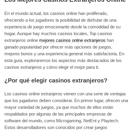
En el mundo actual, los casinos online han proliferado,
ofreciendo a los jugadores la posibilidad de disfrutar de una
experiencia de juego emocionante desde la comodidad de su
hogar. Aunque hay muchos casinos locales, Top casinos
extranjeros online
mejores casinos online extranjeros
han
ganado popularidad por ofrecer más opciones de juegos,
mejores bonos y una experiencia general más satisfactoria. En
esta guía, exploraremos los aspectos más destacados de los
casinos extranjeros y cómo elegir el mejor para ti.
¿Por qué elegir casinos extranjeros?
Los casinos online extranjeros vienen con una serie de ventajas
que los jugadores deben considerar. En primer lugar, ofrecen una
mayor variedad de juegos, ya que muchos de ellos están
respaldados por algunas de las principales empresas de
software del mundo, como Microgaming, NetEnt y Playtech.
Estos desarrolladores son conocidos por crear juegos