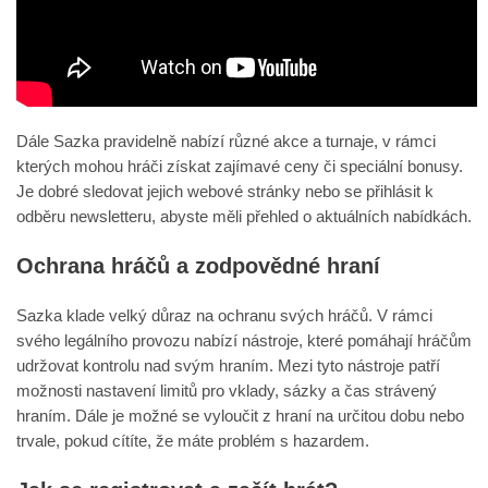
Dále Sazka pravidelně nabízí různé akce a turnaje, v rámci
kterých mohou hráči získat zajímavé ceny či speciální bonusy.
Je dobré sledovat jejich webové stránky nebo se přihlásit k
odběru newsletteru, abyste měli přehled o aktuálních nabídkách.
Ochrana hráčů a zodpovědné hraní
Sazka klade velký důraz na ochranu svých hráčů. V rámci
svého legálního provozu nabízí nástroje, které pomáhají hráčům
udržovat kontrolu nad svým hraním. Mezi tyto nástroje patří
možnosti nastavení limitů pro vklady, sázky a čas strávený
hraním. Dále je možné se vyloučit z hraní na určitou dobu nebo
trvale, pokud cítíte, že máte problém s hazardem.