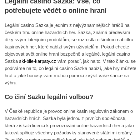
Legální casino Sazka: Vše, co
potřebujete vědět o online hraní
Legální casino Sazka je jedním z nejvýznamnějších hráčů na
českém trhu online hazardních her. Sazka, známá především
díky svým loterijním produktům, se rozrostla o širokou nabídku
kasinových her, které nabízí svým uživatelům. Pokud chcete
objevovat svět online hraní bezpečně a legálně, legální casino
Sazka
ski-bile-karpaty.cz
vám poradí, jak na to. V této článku se
podíváme na to, co legální casino Sazka nabízí, jaké hry můžete
hrát a jaké bonusy vám mohou pomoci zvýšit vaše šance na
výhru.
Co činí Sazku legální volbou?
V České republice je provoz online kasin regulován zákonem o
hazardních hrách. Sazka byla jednou z prvních společností,
která získala licenci k provozování online hazardních her a jako
taková splňuje všechny požadavky stanovené státními orgány.
To zajišťuje nejen spravedlivé hraní, ale také ochranu hráčů a