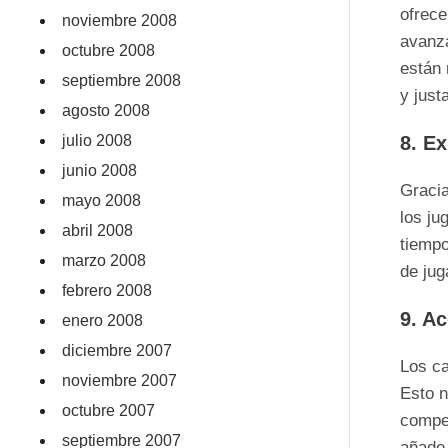
ofrece
noviembre 2008
avanza
octubre 2008
están 
septiembre 2008
y just
agosto 2008
julio 2008
8. E
junio 2008
Gracia
mayo 2008
los ju
abril 2008
tiempo
marzo 2008
de jug
febrero 2008
9. A
enero 2008
diciembre 2007
Los ca
noviembre 2007
Esto n
octubre 2007
compet
septiembre 2007
añade 