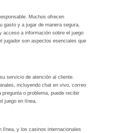
 responsable. Muchos ofrecen
su gasto y a jugar de manera segura.
 y acceso a información sobre el juego
el jugador son aspectos esenciales que
u servicio de atención al cliente.
anales, incluyendo chat en vivo, correo
na pregunta o problema, puede recibir
l juego en línea.
 línea, y los casinos internacionales