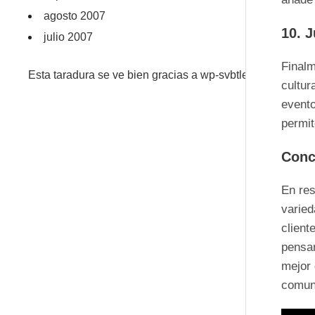
agosto 2007
10. 
julio 2007
Finalm
Esta taradura se ve bien gracias a wp-svbtle
cultur
evento
permit
Conc
En res
varied
client
pensan
mejor 
comuni