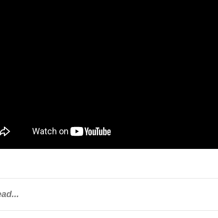
ad...