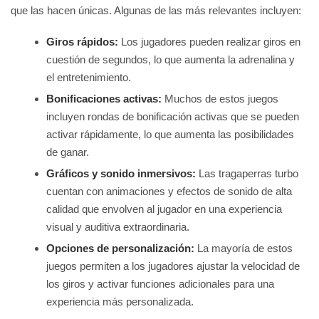
que las hacen únicas. Algunas de las más relevantes incluyen:
Giros rápidos:
Los jugadores pueden realizar giros en
cuestión de segundos, lo que aumenta la adrenalina y
el entretenimiento.
Bonificaciones activas:
Muchos de estos juegos
incluyen rondas de bonificación activas que se pueden
activar rápidamente, lo que aumenta las posibilidades
de ganar.
Gráficos y sonido inmersivos:
Las tragaperras turbo
cuentan con animaciones y efectos de sonido de alta
calidad que envolven al jugador en una experiencia
visual y auditiva extraordinaria.
Opciones de personalización:
La mayoría de estos
juegos permiten a los jugadores ajustar la velocidad de
los giros y activar funciones adicionales para una
experiencia más personalizada.