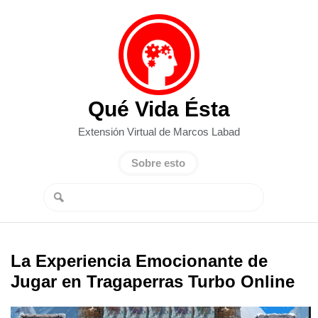
Qué Vida Ésta
Extensión Virtual de Marcos Labad
Sobre esto
La Experiencia Emocionante de
Jugar en Tragaperras Turbo Online