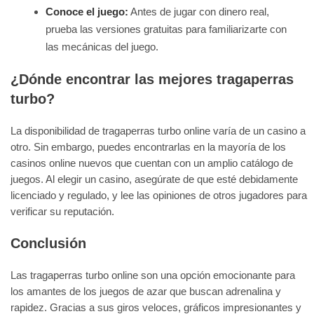
Conoce el juego:
Antes de jugar con dinero real,
prueba las versiones gratuitas para familiarizarte con
las mecánicas del juego.
¿Dónde encontrar las mejores tragaperras
turbo?
La disponibilidad de tragaperras turbo online varía de un casino a
otro. Sin embargo, puedes encontrarlas en la mayoría de los
casinos online nuevos que cuentan con un amplio catálogo de
juegos. Al elegir un casino, asegúrate de que esté debidamente
licenciado y regulado, y lee las opiniones de otros jugadores para
verificar su reputación.
Conclusión
Las tragaperras turbo online son una opción emocionante para
los amantes de los juegos de azar que buscan adrenalina y
rapidez. Gracias a sus giros veloces, gráficos impresionantes y